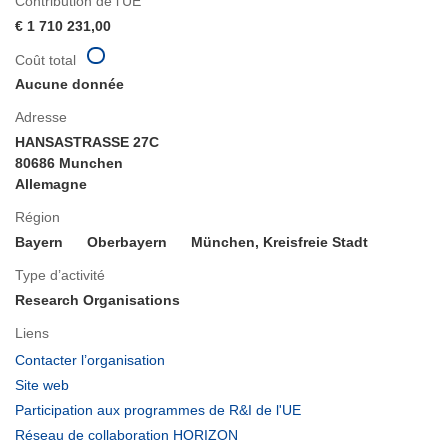
Contribution de l’UE
€ 1 710 231,00
Coût total
Aucune donnée
Adresse
HANSASTRASSE 27C
80686 Munchen
Allemagne
Région
Bayern
Oberbayern
München, Kreisfreie Stadt
Type d’activité
Research Organisations
Liens
(s’ouvre
Contacter l’organisation
dans
(s’ouvre
Site web
une
dans
(s’ouvre
Participation aux programmes de R&I de l'UE
nouvelle
une
dans
(s’ouvre
Réseau de collaboration HORIZON
fenêtre)
nouvelle