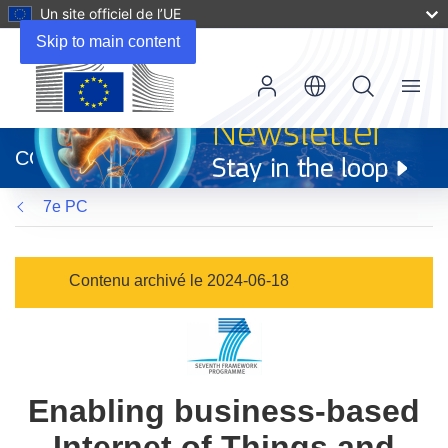
Un site officiel de l’UE
Skip to main content
Menu
(s’ouvre
dans
CORDIS
une
nouvelle
7e PC
fenêtre)
Contenu archivé le 2024-06-18
Enabling business-based
Internet of Things and