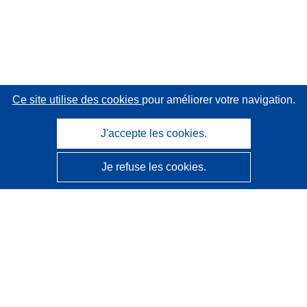
Ce site utilise des cookies
pour améliorer votre navigation.
J'accepte les cookies.
Je refuse les cookies.
CORDIS - Résultats de la recherche de l’UE
Ce site web est géré par l'
Office des publications de
l’Union européenne
Accessibilité
Classification semi-automatique des projets - Avis sur