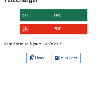
le
contenu
XML
de
la
PDF
page
Dernière mise à jour:
1 Août 2019
Livret
Mon livret