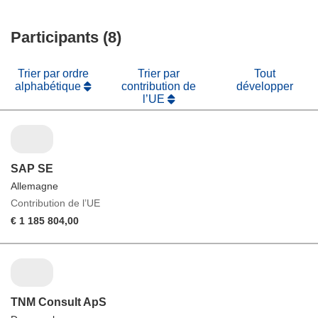
une
dans
fenêtre)
nouvelle
une
fenêtre)
Participants (8)
nouvelle
fenêtre)
Trier par ordre
Trier par
Tout
alphabétique
contribution de
développer
l’UE
SAP SE
Allemagne
Contribution de l’UE
€ 1 185 804,00
TNM Consult ApS