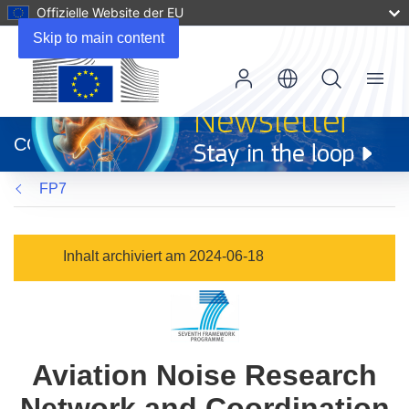
Offizielle Website der EU
Skip to main content
Menu
(öffnet
in
CORDIS
neuem
Fenster)
FP7
Inhalt archiviert am 2024-06-18
Aviation Noise Research
Network and Coordination