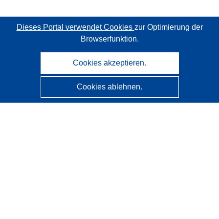
Dieses Portal verwendet Cookies
zur Optimierung der
Browserfunktion.
Cookies akzeptieren.
Cookies ablehnen.
CORDIS - Forschungsergebnisse der EU
Diese Website wird vom
Amt für Veröffentlichungen der
Europäischen Union
verwaltet.
Barrierefreiheit
Halbautomatische Projektklassifizierung - Hinweis zur
Erklärbarkeit