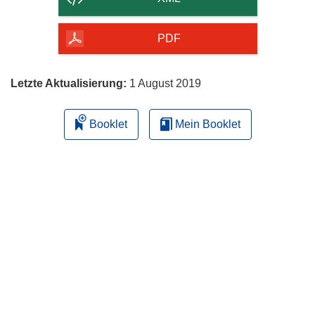
Seite
herunterladen
PDF
Letzte Aktualisierung:
1 August 2019
Booklet
Mein Booklet