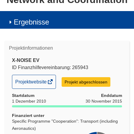
Ergebnisse
Projektinformationen
X-NOISE EV
ID Finanzhilfevereinbarung: 265943
(öffnet
Projektwebsite
Projekt abgeschlossen
in
Startdatum
neuem
Enddatum
1 Dezember 2010
30 November 2015
Fenster)
Finanziert unter
Specific Programme "Cooperation": Transport (including
Aeronautics)