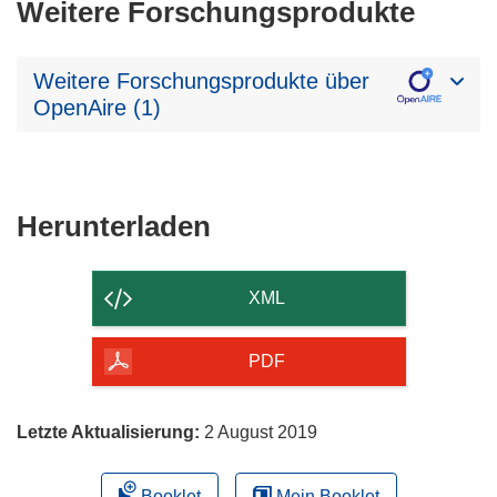
Weitere Forschungsprodukte
Weitere Forschungsprodukte über
OpenAire (1)
Den
Herunterladen
Inhalt
der
XML
Seite
herunterladen
PDF
Letzte Aktualisierung:
2 August 2019
Booklet
Mein Booklet