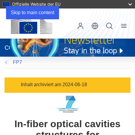
Offizielle Website der EU
Skip to main content
Menu
(öffnet
in
CORDIS
neuem
Fenster)
FP7
Inhalt archiviert am 2024-06-18
In-fiber optical cavities
structures for