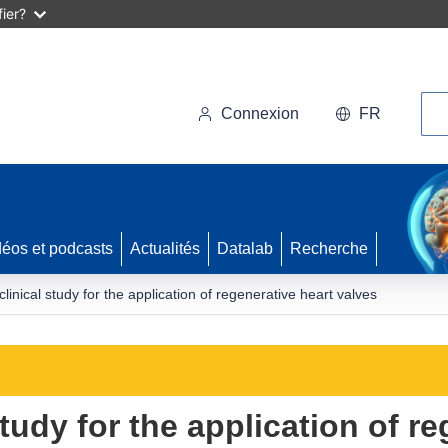
ier?
Rec
Connexion
FR
déos et podcasts
Actualités
Datalab
Recherche
linical study for the application of regenerative heart valves
tudy for the application of re