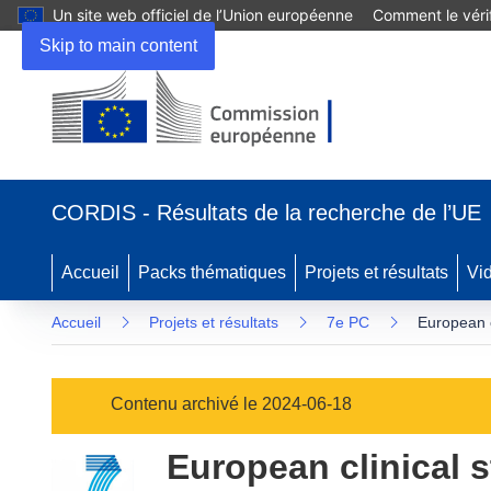
Un site web officiel de l’Union européenne
Comment le vérif
Skip to main content
(s’ouvre
dans
CORDIS - Résultats de la recherche de l’UE
une
nouvelle
fenêtre)
Accueil
Packs thématiques
Projets et résultats
Vi
Accueil
Projets et résultats
7e PC
European c
Contenu archivé le 2024-06-18
European clinical s