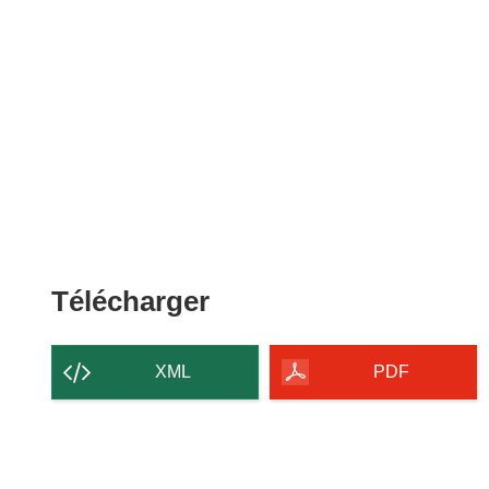
Télécharger
Télécharger
le
contenu
XML
PDF
de
la
page