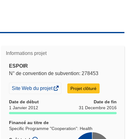
Informations projet
ESPOIR
N° de convention de subvention: 278453
(s’ouvre
Site Web du projet
Projet clôturé
dans
Date de début
Date de fin
une
1 Janvier 2012
31 Decembre 2016
nouvelle
fenêtre)
Financé au titre de
Specific Programme "Cooperation": Health