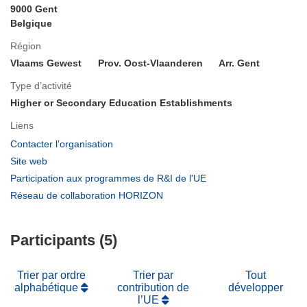
9000 Gent
Belgique
Région
Vlaams Gewest
Prov. Oost-Vlaanderen
Arr. Gent
Type d’activité
Higher or Secondary Education Establishments
Liens
(s’ouvre
Contacter l’organisation
dans
(s’ouvre
Site web
une
dans
(s’ouvre
Participation aux programmes de R&I de l'UE
nouvelle
une
dans
(s’ouvre
Réseau de collaboration HORIZON
fenêtre)
nouvelle
une
dans
fenêtre)
nouvelle
une
fenêtre)
Participants (5)
nouvelle
fenêtre)
Trier par ordre
Trier par
Tout
alphabétique
contribution de
développer
l’UE