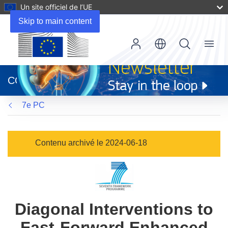
Un site officiel de l’UE
Skip to main content
Menu
(s’ouvre
dans
CORDIS
une
nouvelle
7e PC
fenêtre)
Contenu archivé le 2024-06-18
Diagonal Interventions to
Fast-Forward Enhanced