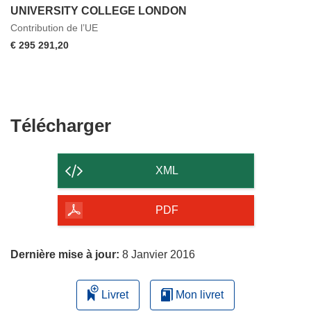
UNIVERSITY COLLEGE LONDON
Contribution de l’UE
€ 295 291,20
Télécharger
Télécharger
le
contenu
XML
de
la
PDF
page
Dernière mise à jour:
8 Janvier 2016
Livret
Mon livret