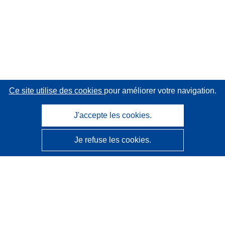
Ce site utilise des cookies
pour améliorer votre navigation.
J'accepte les cookies.
Je refuse les cookies.
CORDIS - Résultats de la recherche de l’UE
Ce site web est géré par l'
Office des publications de
l’Union européenne
Accessibilité