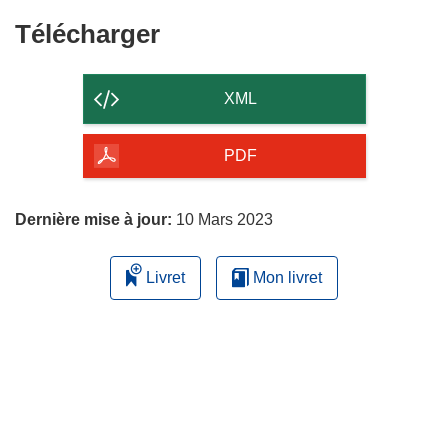
Télécharger
Télécharger
le
contenu
XML
de
la
PDF
page
Dernière mise à jour:
10 Mars 2023
Livret
Mon livret