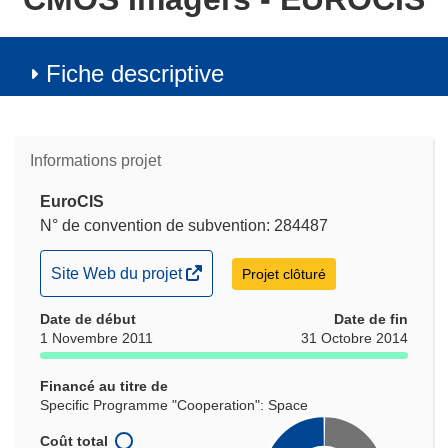
Fiche descriptive
Informations projet
EuroCIS
N° de convention de subvention: 284487
(s’ouvre
Site Web du projet
Projet clôturé
dans
Date de début
une
Date de fin
1 Novembre 2011
31 Octobre 2014
nouvelle
fenêtre)
Financé au titre de
Specific Programme "Cooperation": Space
Coût total