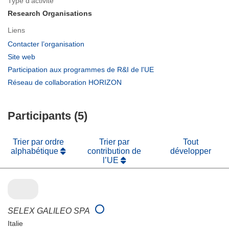
Type d’activité
Research Organisations
Liens
(s’ouvre
Contacter l’organisation
dans
(s’ouvre
Site web
une
dans
(s’ouvre
Participation aux programmes de R&I de l'UE
nouvelle
une
dans
(s’ouvre
Réseau de collaboration HORIZON
fenêtre)
nouvelle
une
dans
fenêtre)
nouvelle
une
fenêtre)
Participants (5)
nouvelle
fenêtre)
Trier par ordre
Trier par
Tout
alphabétique
contribution de
développer
l’UE
SELEX GALILEO SPA
Italie