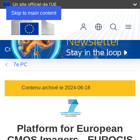
Un site officiel de l’UE
Skip to main content
Menu
(s’ouvre
dans
CORDIS
une
nouvelle
7e PC
fenêtre)
Contenu archivé le 2024-06-18
Platform for European
CMOS Imagers - EUROCIS