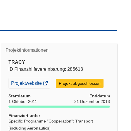
Projektinformationen
TRACY
ID Finanzhilfevereinbarung: 285613
(öffnet
Projektwebsite
Projekt abgeschlossen
in
Startdatum
Enddatum
neuem
1 Oktober 2011
31 Dezember 2013
Fenster)
Finanziert unter
Specific Programme "Cooperation": Transport
(including Aeronautics)