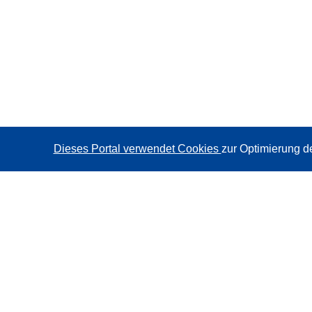
Dieses Portal verwendet Cookies
zur Optimierung d
CORDIS - Forschungsergebnisse der EU
Diese Website wird vom
Amt für Veröffentlichungen der
Europäischen Union
verwaltet.