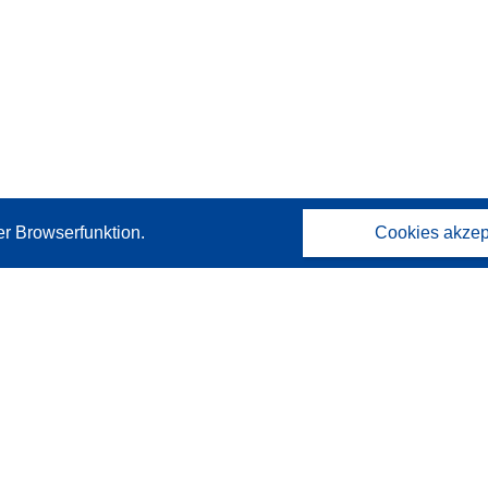
er Browserfunktion.
Cookies akzep
Kontakt
Wenden Sie sich an das Help Desk
Häufig gestellte Fragen
(mit Antworten)