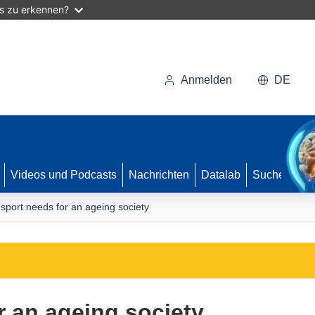
as zu erkennen?
Anmelden
DE
Videos und Podcasts
Nachrichten
Datalab
Suche
sport needs for an ageing society
r an ageing society