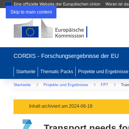
Eine offizielle Website der Europäischen Union
Woran ist d
Skip to main content
(öffnet
in
CORDIS - Forschungsergebnisse der EU
neuem
Fenster)
Startseite
Thematic Packs
Projekte und Ergebnisse
Startseite
Projekte und Ergebnisse
FP7
Tran
Inhalt archiviert am 2024-06-18
Transport needs fo