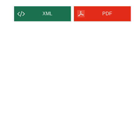
Inhalt
der
XML
PDF
Seite
herunterladen