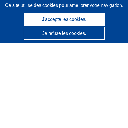
Ce site utilise des cookies
pour améliorer votre navigation.
J'accepte les cookies.
Je refuse les cookies.
CORDIS - Résultats de la recherche de l’UE
Ce site web est géré par l'
Office des publications de
l’Union européenne
Accessibilité
Classification semi-automatique des projets - Avis sur
l’explicabilité
Contactez nous
Contacter notre Help Desk