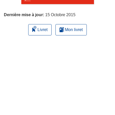
page
Dernière mise à jour:
15 Octobre 2015
Livret
Mon livret