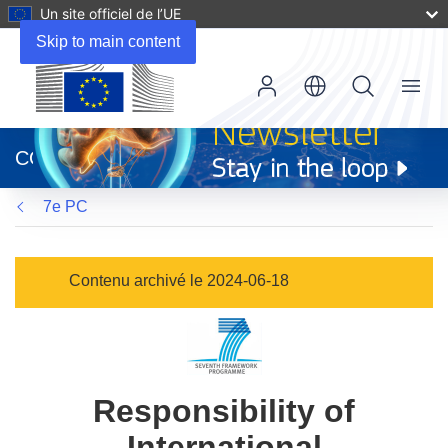
Un site officiel de l’UE
Skip to main content
Menu
(s’ouvre
dans
CORDIS
une
nouvelle
7e PC
fenêtre)
Contenu archivé le 2024-06-18
Responsibility of
International