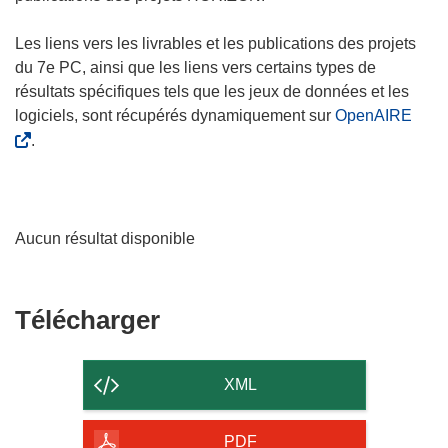
Les liens vers les livrables et les publications des projets
du 7e PC, ainsi que les liens vers certains types de
résultats spécifiques tels que les jeux de données et les
logiciels, sont récupérés dynamiquement sur
OpenAIRE
.
Aucun résultat disponible
Télécharger
Télécharger
le
contenu
XML
de
la
PDF