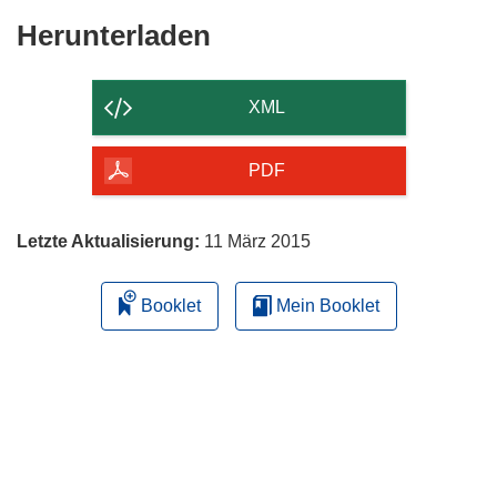
Den
Herunterladen
Inhalt
der
XML
Seite
herunterladen
PDF
Letzte Aktualisierung:
11 März 2015
Booklet
Mein Booklet