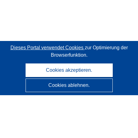
Dieses Portal verwendet Cookies
zur Optimierung der
Browserfunktion.
Cookies akzeptieren.
Cookies ablehnen.
CORDIS - Forschungsergebnisse der EU
Diese Website wird vom
Amt für Veröffentlichungen der
Europäischen Union
verwaltet.
Barrierefreiheit