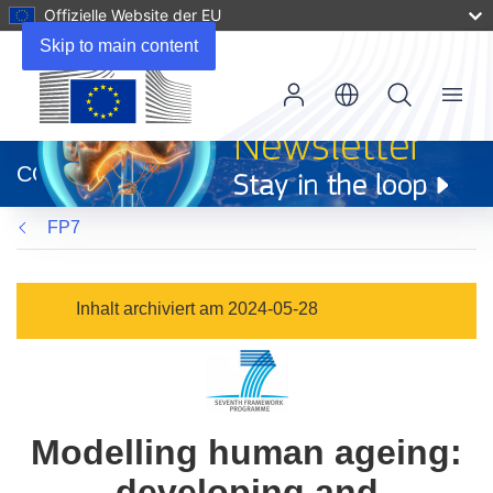
Offizielle Website der EU
Skip to main content
Menu
(öffnet
in
CORDIS
neuem
Fenster)
FP7
Inhalt archiviert am 2024-05-28
Modelling human ageing:
developing and