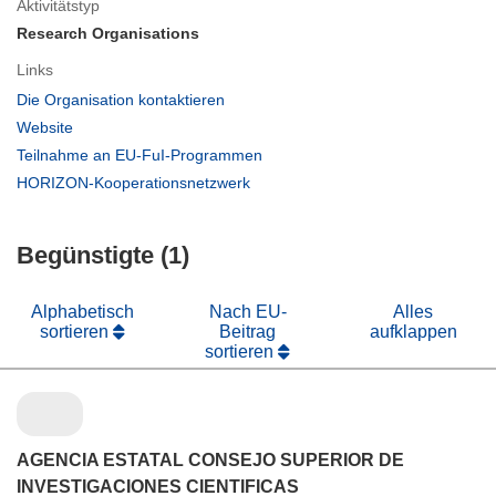
Aktivitätstyp
Research Organisations
Links
(öffnet
Die Organisation kontaktieren
in
(öffnet
Website
neuem
in
(öffnet
Teilnahme an EU-FuI-Programmen
Fenster)
neuem
in
(öffnet
HORIZON-Kooperationsnetzwerk
Fenster)
neuem
in
Fenster)
neuem
Begünstigte (1)
Fenster)
Alphabetisch
Nach EU-
Alles
sortieren
Beitrag
aufklappen
sortieren
AGENCIA ESTATAL CONSEJO SUPERIOR DE
INVESTIGACIONES CIENTIFICAS