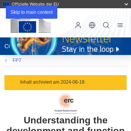
Offizielle Website der EU
Skip to main content
Menu
(öffnet
in
CORDIS
neuem
Fenster)
FP7
Inhalt archiviert am 2024-06-18
Understanding the
development and function