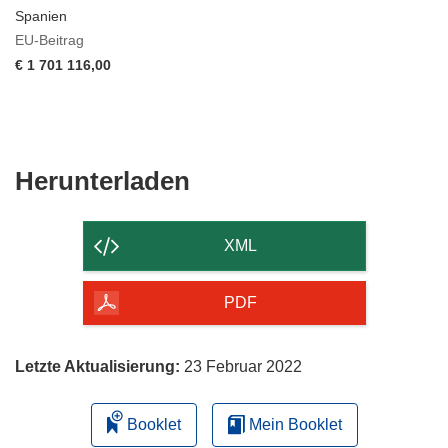
Spanien
EU-Beitrag
€ 1 701 116,00
Den
Herunterladen
Inhalt
der
XML
Seite
herunterladen
PDF
Letzte Aktualisierung:
23 Februar 2022
Booklet
Mein Booklet