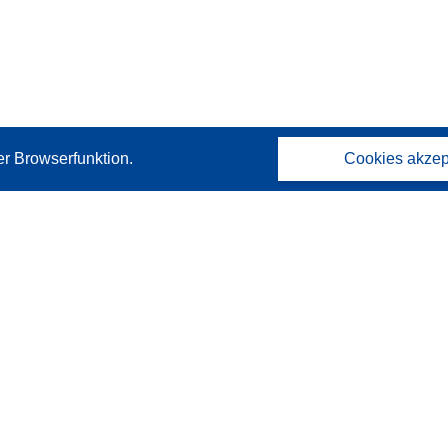
er Browserfunktion.
Cookies akzep
Kontakt
Wenden Sie sich an das Help Desk
Häufig gestellte Fragen
(mit Antworten)
Folgen Sie uns