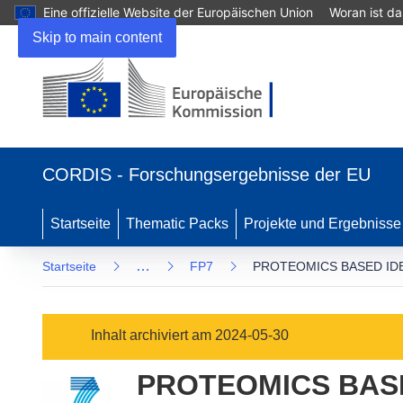
Eine offizielle Website der Europäischen Union
Woran ist d
Skip to main content
(öffnet
in
CORDIS - Forschungsergebnisse der EU
neuem
Fenster)
Startseite
Thematic Packs
Projekte und Ergebnisse
…
Startseite
FP7
PROTEOMICS BASED ID
Inhalt archiviert am 2024-05-30
PROTEOMICS BASE