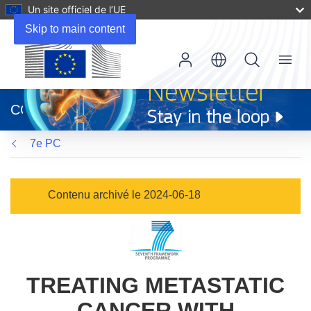
Un site officiel de l’UE
Skip to main content
Menu
(s’ouvre
dans
CORDIS
une
nouvelle
7e PC
fenêtre)
Contenu archivé le 2024-06-18
TREATING METASTATIC
CANCER WITH