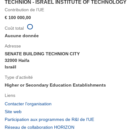
TECHNION - ISRAEL INSTITUTE OF TECHNOLOGY
Contribution de l’UE
€ 100 000,00
Coût total
Aucune donnée
Adresse
SENATE BUILDING TECHNION CITY
32000 Haifa
Israël
Type d’activité
Higher or Secondary Education Establishments
Liens
(s’ouvre
Contacter l’organisation
dans
(s’ouvre
Site web
une
dans
(s’ouvre
Participation aux programmes de R&I de l'UE
nouvelle
une
dans
(s’ouvre
Réseau de collaboration HORIZON
fenêtre)
nouvelle
une
dans
fenêtre)
nouvelle