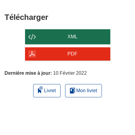
une
fenêtre)
nouvelle
fenêtre)
Télécharger
Télécharger
le
contenu
XML
de
la
PDF
page
Dernière mise à jour:
10 Février 2022
Livret
Mon livret