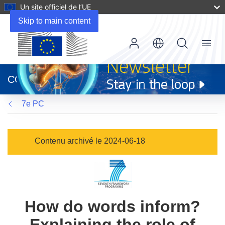
Un site officiel de l’UE
Skip to main content
Menu
(s’ouvre
dans
CORDIS
une
nouvelle
7e PC
fenêtre)
Contenu archivé le 2024-06-18
How do words inform?
Explaining the role of