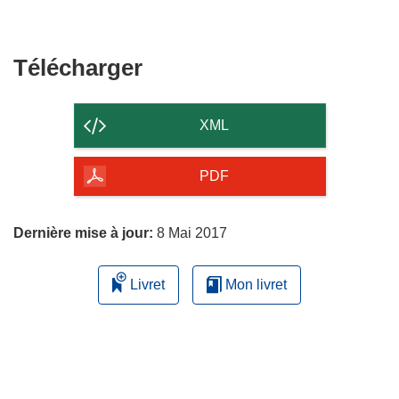
Télécharger
Télécharger
le
contenu
XML
de
la
PDF
page
Dernière mise à jour:
8 Mai 2017
Livret
Mon livret