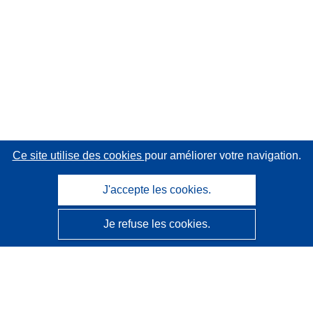
Ce site utilise des cookies
pour améliorer votre navigation.
J'accepte les cookies.
Je refuse les cookies.
CORDIS - Résultats de la recherche de l’UE
Ce site web est géré par l'
Office des publications de
l’Union européenne