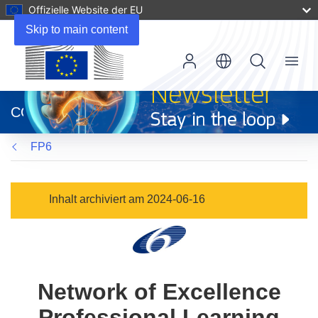
Offizielle Website der EU
Skip to main content
Menu
(öffnet
in
CORDIS
neuem
Fenster)
FP6
Inhalt archiviert am 2024-06-16
Network of Excellence
Professional Learning