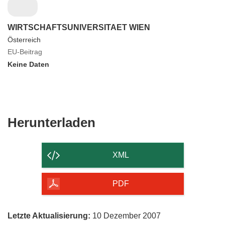
WIRTSCHAFTSUNIVERSITAET WIEN
Österreich
EU-Beitrag
Keine Daten
Den
Herunterladen
Inhalt
der
XML
Seite
herunterladen
PDF
Letzte Aktualisierung:
10 Dezember 2007