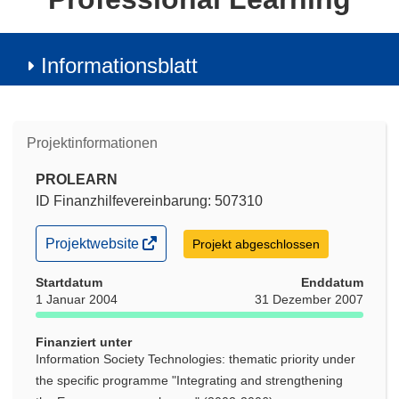
Informationsblatt
Projektinformationen
PROLEARN
ID Finanzhilfevereinbarung: 507310
(öffnet
Projektwebsite
Projekt abgeschlossen
in
neuem
Startdatum
Enddatum
Fenster)
1 Januar 2004
31 Dezember 2007
Finanziert unter
Information Society Technologies: thematic priority under
the specific programme "Integrating and strengthening