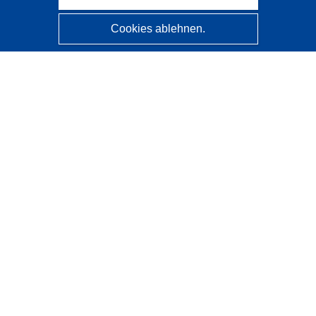
Cookies ablehnen.
CORDIS - Forschungsergebnisse der EU
Diese Website wird vom
Amt für Veröffentlichungen der
Europäischen Union
verwaltet.
Barrierefreiheit
Halbautomatische Projektklassifizierung - Hinweis zur
Erklärbarkeit
Kontakt
Wenden Sie sich an das Help Desk
Häufig gestellte Fragen
(mit Antworten)