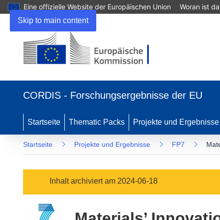
Eine offizielle Website der Europäischen Union
Woran ist d
Skip to main content
(öffnet
in
CORDIS - Forschungsergebnisse der EU
neuem
Fenster)
Startseite
Thematic Packs
Projekte und Ergebnisse
Startseite
Projekte und Ergebnisse
FP7
Mate
Inhalt archiviert am 2024-06-18
Materials’ Innovati