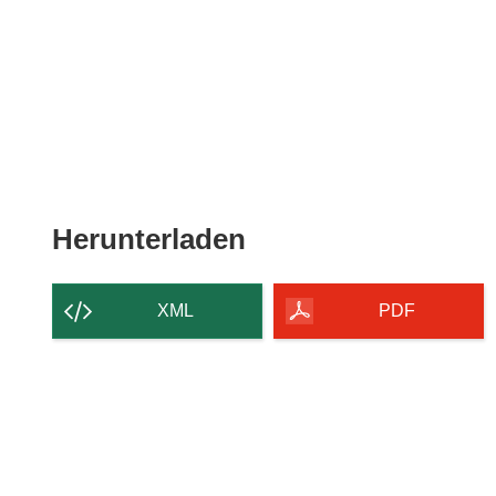
Den
Herunterladen
Inhalt
der
XML
PDF
Seite
herunterladen