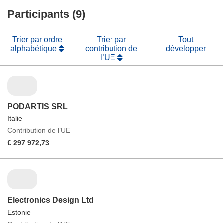
nouvelle
une
fenêtre)
Participants (9)
nouvelle
fenêtre)
Trier par ordre
Trier par
Tout
alphabétique
contribution de
développer
l’UE
PODARTIS SRL
Italie
Contribution de l’UE
€ 297 972,73
Electronics Design Ltd
Estonie