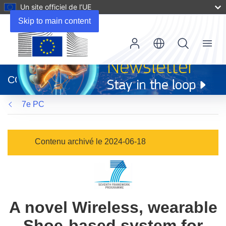
Un site officiel de l’UE
Skip to main content
Menu
(s’ouvre
dans
CORDIS
une
nouvelle
7e PC
fenêtre)
Contenu archivé le 2024-06-18
A novel Wireless, wearable
Shoe-based system for