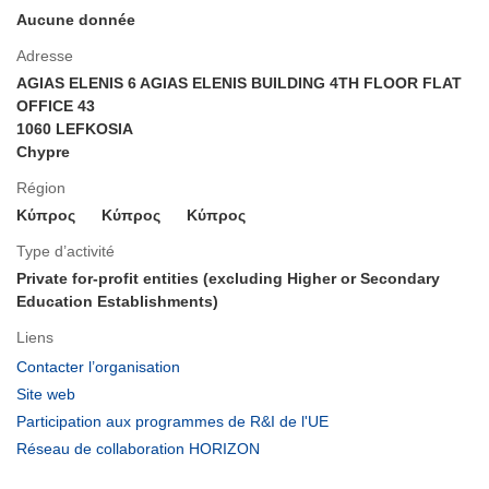
Aucune donnée
Adresse
AGIAS ELENIS 6 AGIAS ELENIS BUILDING 4TH FLOOR FLAT
OFFICE 43
1060 LEFKOSIA
Chypre
Région
Κύπρος
Κύπρος
Κύπρος
Type d’activité
Private for-profit entities (excluding Higher or Secondary
Education Establishments)
Liens
(s’ouvre
Contacter l’organisation
dans
(s’ouvre
Site web
une
dans
(s’ouvre
Participation aux programmes de R&I de l'UE
nouvelle
une
dans
(s’ouvre
Réseau de collaboration HORIZON
fenêtre)
nouvelle
une
dans
fenêtre)