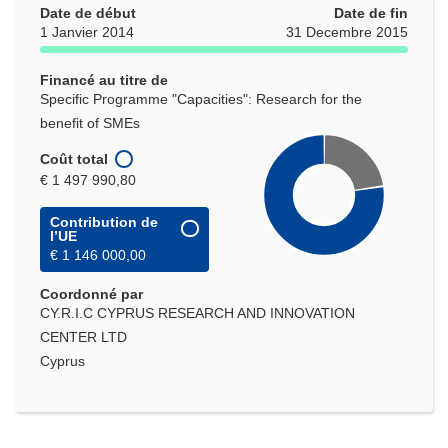
une
Date de début
Date de fin
nouvelle
1 Janvier 2014
31 Decembre 2015
fenêtre)
Financé au titre de
Specific Programme "Capacities": Research for the
benefit of SMEs
Coût total
€ 1 497 990,80
Contribution de
l’UE
€ 1 146 000,00
Coordonné par
CY.R.I.C CYPRUS RESEARCH AND INNOVATION
CENTER LTD
Cyprus