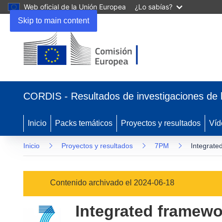
Web oficial de la Unión Europea
¿Lo sabías?
Skip to main content
(se
abrirá
CORDIS - Resultados de investigaciones de 
en
una
nueva
Inicio
Packs temáticos
Proyectos y resultados
Víd
ventana)
Inicio
Proyectos y resultados
7PM
Integrate
Contenido archivado el 2024-06-18
Integrated framewor