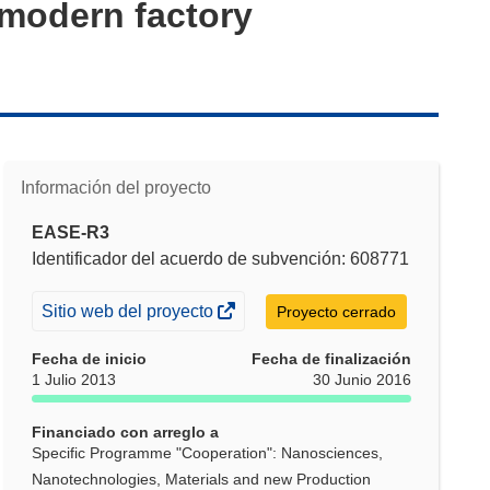
 modern factory
Información del proyecto
EASE-R3
Identificador del acuerdo de subvención: 608771
(se
Sitio web del proyecto
Proyecto cerrado
abrirá
Fecha de inicio
Fecha de finalización
en
1 Julio 2013
30 Junio 2016
una
nueva
Financiado con arreglo a
ventana)
Specific Programme "Cooperation": Nanosciences,
Nanotechnologies, Materials and new Production