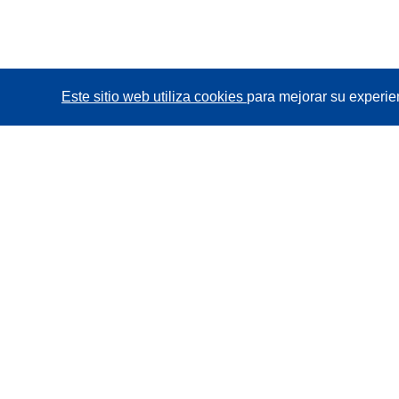
Este sitio web utiliza cookies
para mejorar su experie
CORDIS - Resultados de investigaciones de la UE
La
Oficina de Publicaciones de la Unión Europea
gestiona este sitio web.
Accesibilidad
Clasificación semiautomática de proyectos -
Declaración de explicabilidad