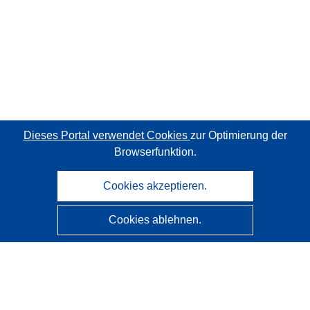
Dieses Portal verwendet Cookies
zur Optimierung der
Browserfunktion.
Cookies akzeptieren.
Cookies ablehnen.
CORDIS - Forschungsergebnisse der EU
Diese Website wird vom
Amt für Veröffentlichungen der
Europäischen Union
verwaltet.