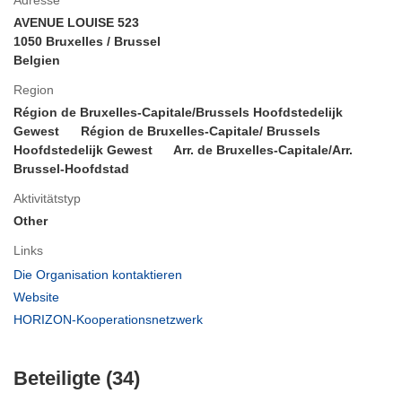
AVENUE LOUISE 523
1050 Bruxelles / Brussel
Belgien
Region
Région de Bruxelles-Capitale/Brussels Hoofdstedelijk
Gewest
Région de Bruxelles-Capitale/ Brussels
Hoofdstedelijk Gewest
Arr. de Bruxelles-Capitale/Arr.
Brussel-Hoofdstad
Aktivitätstyp
Other
Links
(öffnet
Die Organisation kontaktieren
in
(öffnet
Website
neuem
in
(öffnet
HORIZON-Kooperationsnetzwerk
Fenster)
neuem
in
Fenster)
neuem
Beteiligte (34)
Fenster)