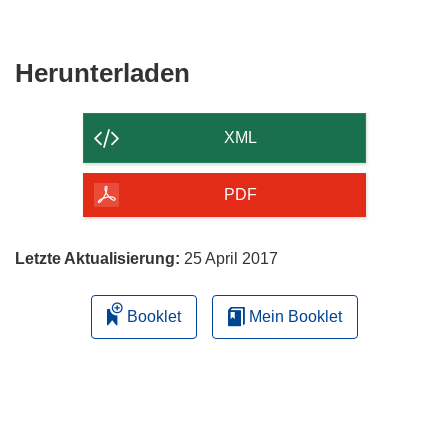
Den
Herunterladen
Inhalt
der
XML
Seite
herunterladen
PDF
Letzte Aktualisierung:
25 April 2017
Booklet
Mein Booklet