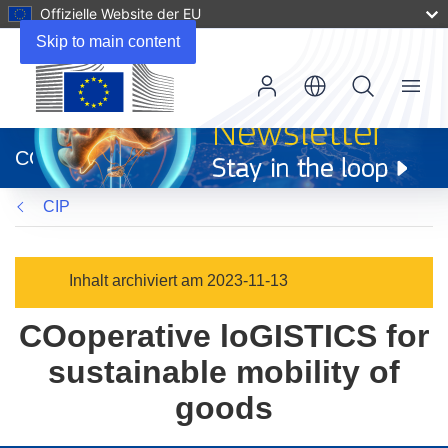
Offizielle Website der EU
Skip to main content
Menu
(öffnet
in
CORDIS
neuem
Fenster)
CIP
Inhalt archiviert am 2023-11-13
COoperative loGISTICS for
sustainable mobility of
goods