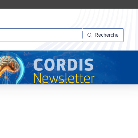
herche
Recherche