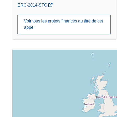
(s’ouvre dans une nouvelle fenêtre)
ERC-2014-STG
Voir tous les projets financés au titre de cet
appel