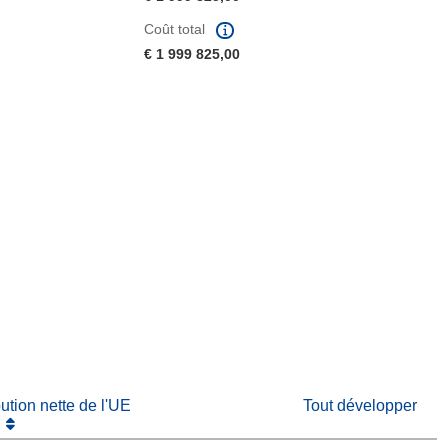
Coût total
€ 1 999 825,00
fenêtre)
re dans une nouvelle fenêtre)
e nouvelle fenêtre)
bution nette de l'UE
Tout développer