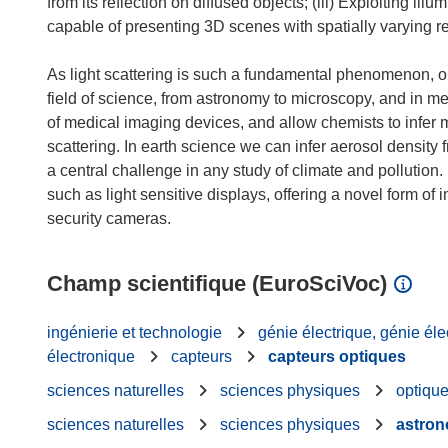
from its reflection on diffused objects; (iii) Exploiting illu
capable of presenting 3D scenes with spatially varying re
As light scattering is such a fundamental phenomenon, o
field of science, from astronomy to microscopy, and in m
of medical imaging devices, and allow chemists to infer
scattering. In earth science we can infer aerosol density
a central challenge in any study of climate and pollution
such as light sensitive displays, offering a novel form o
Champ scientifique (EuroSciVoc)
ingénierie et technologie
génie électrique, génie éle
électronique
capteurs
capteurs optiques
sciences naturelles
sciences physiques
optiqu
sciences naturelles
sciences physiques
astron