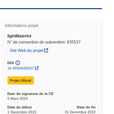
Informations projet
lightMaterInt
N° de convention de subvention: 635537
(s’ouvre dans une nouvelle fenêtre)
Site Web du projet
DOI
10.3030/635537
Projet clôturé
Date de signature de la CE
5 Mars 2015
Date de début
Date de fin
1 Decembre 2015
31 Decembre 2022