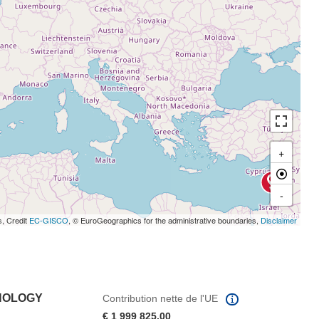
+
-
s, Credit
EC-GISCO
, © EuroGeographics for the administrative boundaries,
Disclaimer
HNOLOGY
Contribution nette de l'UE
€ 1 999 825,00