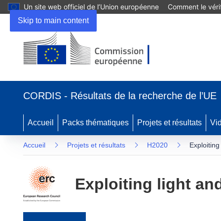
Un site web officiel de l’Union européenne
Comment le vérif
Skip to main content
(s’ouvre dans une nouvelle fenêtre)
CORDIS - Résultats de la recherche de l’UE
Accueil
Packs thématiques
Projets et résultats
Vi
Accueil
Projets et résultats
H2020
Exploiting
Exploiting light an