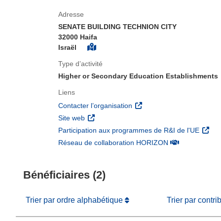
Adresse
SENATE BUILDING TECHNION CITY
32000 Haifa
Israël
Type d’activité
Higher or Secondary Education Establishments
Liens
(s’ouvre dans une nouvelle 
Contacter l’organisation
(s’ouvre dans une nouvelle fenêtre)
Site web
(s’ouv
Participation aux programmes de R&I de l'UE
(s’ouvre dans un
Réseau de collaboration HORIZON
Bénéficiaires (2)
Trier par ordre alphabétique
Trier par contri