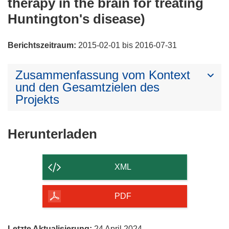
therapy in the brain for treating
Huntington's disease)
Berichtszeitraum:
2015-02-01 bis 2016-07-31
Zusammenfassung vom Kontext
und den Gesamtzielen des
Projekts
Den
Herunterladen
Inhalt
der
XML
Seite
herunterladen
PDF
Letzte Aktualisierung:
24 April 2024