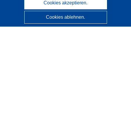
Cookies akzeptieren.
Cookies ablehnen.
CORDIS - Forschungsergebnisse der EU
Diese Website wird vom
Amt für Veröffentlichungen der
Europäischen Union
verwaltet.
Barrierefreiheit
Halbautomatische Projektklassifizierung - Hinweis zur
Erklärbarkeit
Kontakt
Wenden Sie sich an das Help Desk
Häufig gestellte Fragen
(mit Antworten)