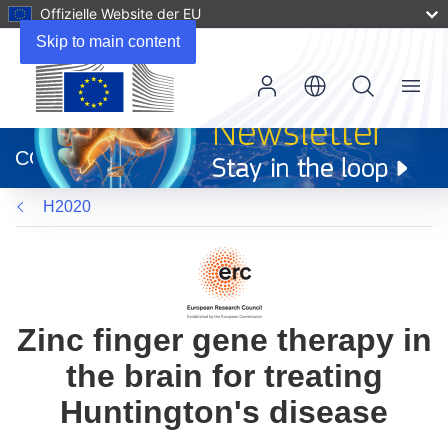
Offizielle Website der EU
Skip to main content
Menu
(öffnet
in
CORDIS
neuem
Fenster)
H2020
Zinc finger gene therapy in
the brain for treating
Huntington's disease