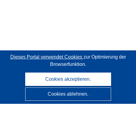
Dieses Portal verwendet Cookies
zur Optimierung der
Browserfunktion.
Cookies akzeptieren.
Cookies ablehnen.
CORDIS - Forschungsergebnisse der EU
Diese Website wird vom
Amt für Veröffentlichungen der
Europäischen Union
verwaltet.