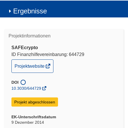
Ergebnisse
Projektinformationen
SAFEcrypto
ID Finanzhilfevereinbarung: 644729
(öffnet
Projektwebsite
in
neuem
DOI
Fenster)
10.3030/644729
Projekt abgeschlossen
EK-Unterschriftsdatum
9 Dezember 2014