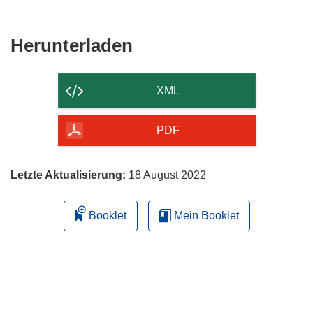
Den
Herunterladen
Inhalt
der
XML
Seite
herunterladen
PDF
Letzte Aktualisierung:
18 August 2022
Booklet
Mein Booklet