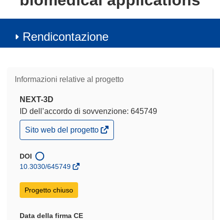
biomedical applications
Rendicontazione
Informazioni relative al progetto
NEXT-3D
ID dell’accordo di sovvenzione: 645749
(si
Sito web del progetto
apre
in
una
DOI
nuova
10.3030/645749
finestra)
Progetto chiuso
Data della firma CE