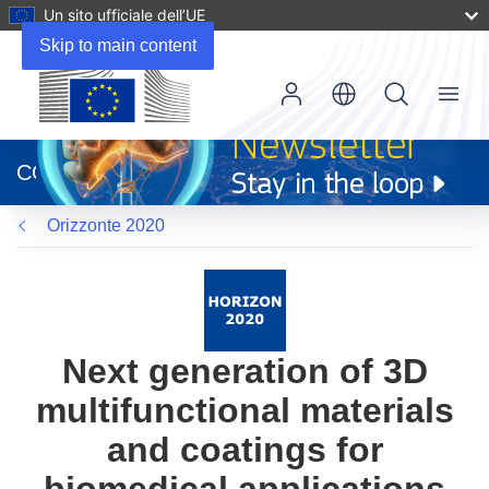
Un sito ufficiale dell’UE
Skip to main content
Menu
(si
apre
CORDIS
in
una
Orizzonte 2020
nuova
finestra)
Next generation of 3D
multifunctional materials
and coatings for