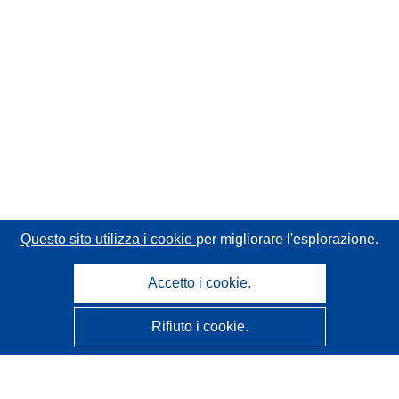
Questo sito utilizza i cookie
per migliorare l'esplorazione.
Accetto i cookie.
Rifiuto i cookie.
CORDIS - Risultati della ricerca dell’UE
Questo sito web è gestito dall'
Ufficio delle pubblicazioni