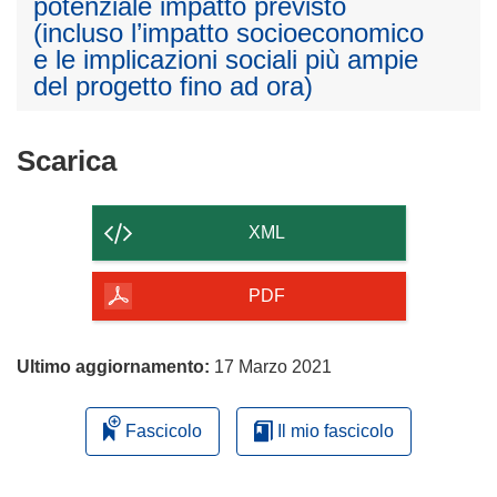
potenziale impatto previsto
(incluso l’impatto socioeconomico
e le implicazioni sociali più ampie
del progetto fino ad ora)
Scarica
Scarica
il
contenuto
XML
della
pagina
PDF
Ultimo aggiornamento:
17 Marzo 2021
Fascicolo
Il mio fascicolo