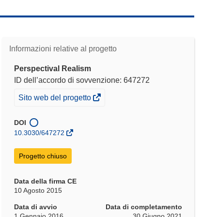
Informazioni relative al progetto
Perspectival Realism
ID dell’accordo di sovvenzione: 647272
(si
Sito web del progetto
apre
in
DOI
una
10.3030/647272
nuova
finestra)
Progetto chiuso
Data della firma CE
10 Agosto 2015
Data di avvio
Data di completamento
1 Gennaio 2016
30 Giugno 2021