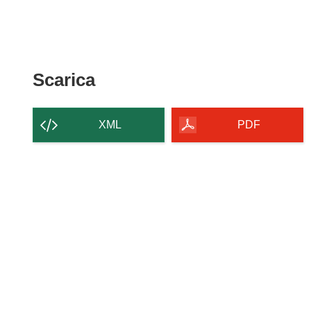
Scarica
Scarica
il
contenuto
XML
PDF
della
pagina