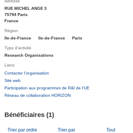
Adresse
RUE MICHEL ANGE 3
75794 Paris
France
Région
Ile-de-France
Ile-de-France
Paris
Type d’activité
Research Organisations
Liens
(s’ouvre
Contacter l’organisation
dans
(s’ouvre
Site web
une
dans
(s’ouvre
Participation aux programmes de R&I de l'UE
nouvelle
une
dans
(s’ouvre
Réseau de collaboration HORIZON
fenêtre)
nouvelle
une
dans
fenêtre)
nouvelle
une
fenêtre)
Bénéficiaires (1)
nouvelle
fenêtre)
Trier par ordre
Trier par
Tout