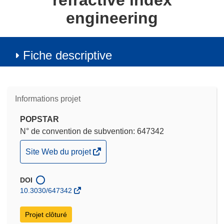
refractive index
engineering
Fiche descriptive
Informations projet
POPSTAR
N° de convention de subvention: 647342
(s’ouvre
Site Web du projet
dans
une
DOI
nouvelle
10.3030/647342
fenêtre)
Projet clôturé