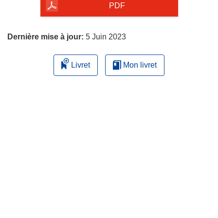
la
PDF
page
Dernière mise à jour:
5 Juin 2023
Livret
Mon livret