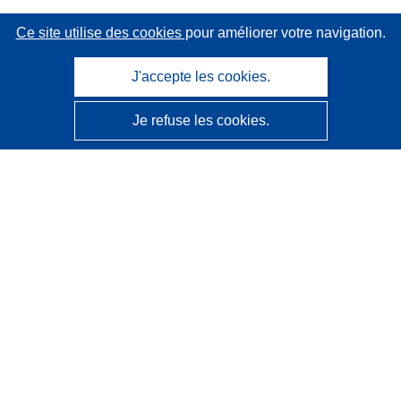
Ce site utilise des cookies
pour améliorer votre navigation.
J'accepte les cookies.
Je refuse les cookies.
CORDIS - Résultats de la recherche de l’UE
Ce site web est géré par l'
Office des publications de
l’Union européenne
Accessibilité
Classification semi-automatique des projets - Avis sur
l’explicabilité
Contactez nous