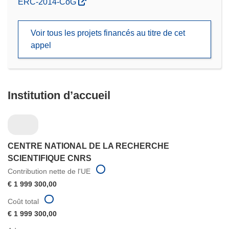
(s’ouvre
ERC-2014-CoG
dans
une
Voir tous les projets financés au titre de cet
nouvelle
appel
fenêtre)
Institution d’accueil
CENTRE NATIONAL DE LA RECHERCHE
SCIENTIFIQUE CNRS
Contribution nette de l'UE
€ 1 999 300,00
Coût total
€ 1 999 300,00