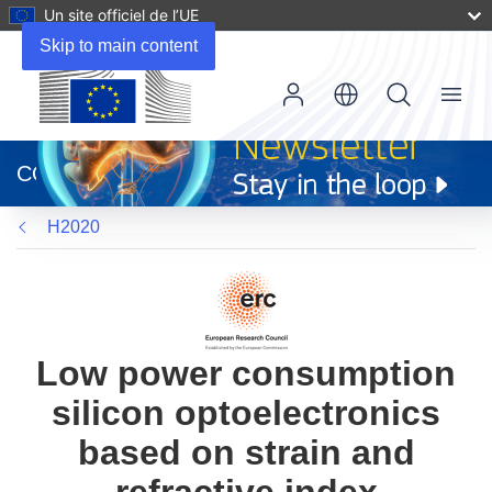
Un site officiel de l’UE
Skip to main content
Menu
(s’ouvre
dans
CORDIS
une
nouvelle
H2020
fenêtre)
Low power consumption
silicon optoelectronics
based on strain and