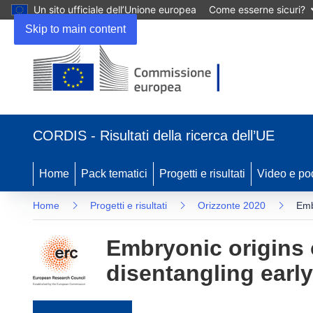
Un sito ufficiale dell’Unione europea
Come esserne sicuri?
Skip to main content
(si apre in una nuova finestra)
CORDIS - Risultati della ricerca dell’UE
Home
Pack tematici
Progetti e risultati
Video e po
Home
Progetti e risultati
Orizzonte 2020
Emb
Embryonic origins o
disentangling early