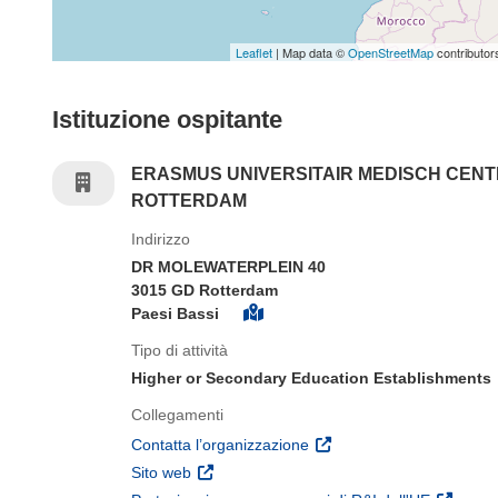
Leaflet
| Map data ©
OpenStreetMap
contributor
Istituzione ospitante
ERASMUS UNIVERSITAIR MEDISCH CEN
ROTTERDAM
Indirizzo
DR MOLEWATERPLEIN 40
3015 GD Rotterdam
Paesi Bassi
Tipo di attività
Higher or Secondary Education Establishments
Collegamenti
(si apre in una nuova fines
Contatta l’organizzazione
(si apre in una nuova finestra)
Sito web