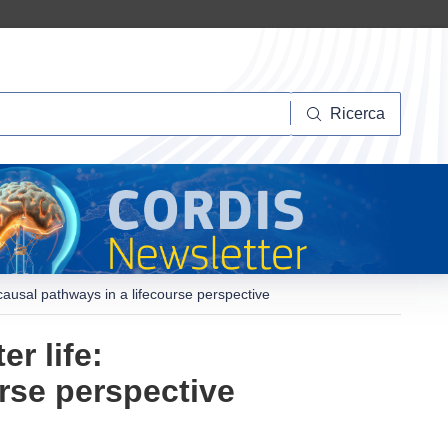
Ricerca
Ricerca
y causal pathways in a lifecourse perspective
r life:
urse perspective