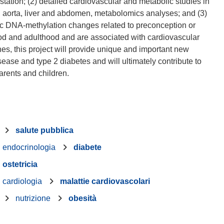
tation; (2) detailed cardiovascular and metabolic studies in
t, aorta, liver and abdomen, metabolomics analyses; and (3)
ic DNA-methylation changes related to preconception or
ood and adulthood and are associated with cardiovascular
es, this project will provide unique and important new
isease and type 2 diabetes and will ultimately contribute to
salute pubblica
endocrinologia
diabete
ostetricia
cardiologia
malattie cardiovascolari
nutrizione
obesità