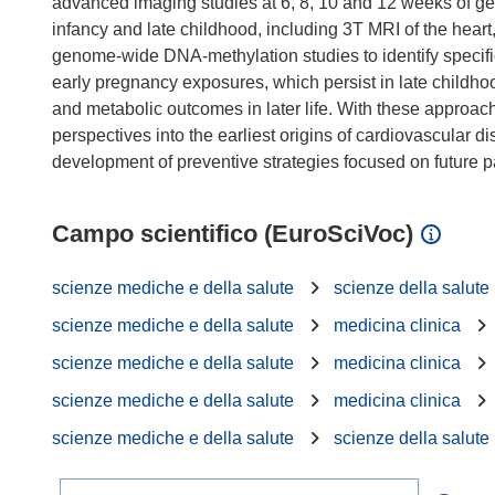
advanced imaging studies at 6, 8, 10 and 12 weeks of ges
infancy and late childhood, including 3T MRI of the hear
genome-wide DNA-methylation studies to identify specif
early pregnancy exposures, which persist in late childh
and metabolic outcomes in later life. With these approach
perspectives into the earliest origins of cardiovascular d
Campo scientifico (EuroSciVoc)
scienze mediche e della salute
scienze della salute
scienze mediche e della salute
medicina clinica
scienze mediche e della salute
medicina clinica
scienze mediche e della salute
medicina clinica
scienze mediche e della salute
scienze della salute