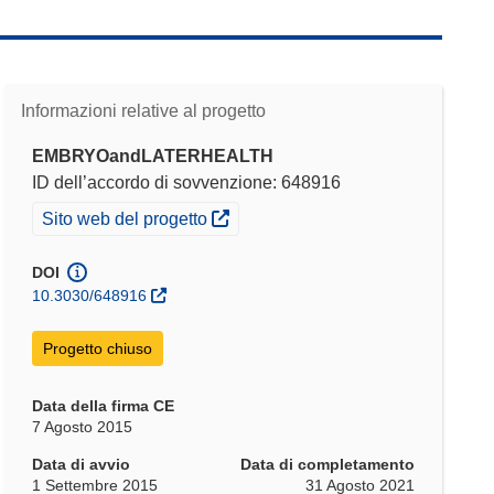
Informazioni relative al progetto
EMBRYOandLATERHEALTH
ID dell’accordo di sovvenzione: 648916
(si apre in una nuova finestra)
Sito web del progetto
DOI
10.3030/648916
Progetto chiuso
Data della firma CE
7 Agosto 2015
Data di avvio
Data di completamento
1 Settembre 2015
31 Agosto 2021