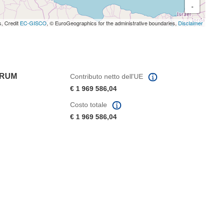
-
s, Credit
EC-GISCO
, © EuroGeographics for the administrative boundaries,
Disclaimer
TRUM
Contributo netto dell'UE
€ 1 969 586,04
Costo totale
€ 1 969 586,04
tra)