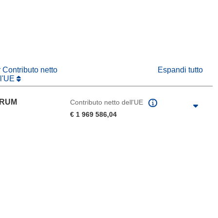
in una nuova finestra)
va finestra)
r Contributo netto
Espandi tutto
ll'UE
TRUM
Contributo netto dell'UE
€ 1 969 586,04
agina