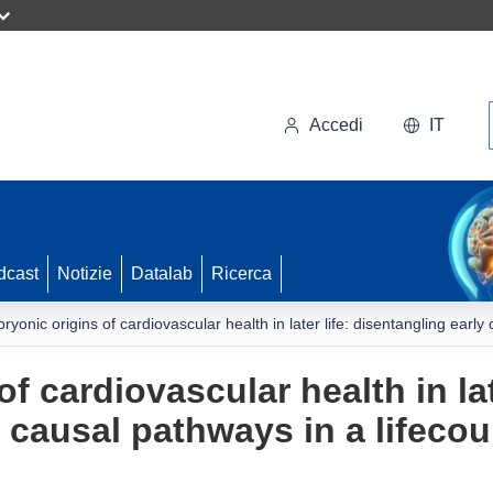
Accedi
IT
dcast
Notizie
Datalab
Ricerca
ryonic origins of cardiovascular health in later life: disentangling earl
f cardiovascular health in late
 causal pathways in a lifeco