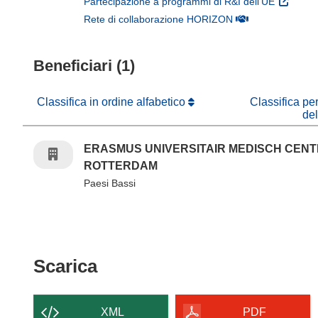
(si apre 
Partecipazione a programmi di R&I dell'UE
(si apre in una nuo
Rete di collaborazione HORIZON
Beneficiari (1)
Classifica in ordine alfabetico
Classifica pe
de
ERASMUS UNIVERSITAIR MEDISCH CEN
ROTTERDAM
Paesi Bassi
Scarica il contenuto della p
Scarica
XML
PDF