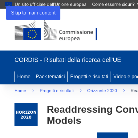
Un sito ufficiale dell’Unione europea
Come esserne sicuri?
Skip to main content
(si
apre
CORDIS - Risultati della ricerca dell’UE
in
una
nuova
Home
Pack tematici
Progetti e risultati
Video e po
finestra)
Home
Progetti e risultati
Orizzonte 2020
Rea
Readdressing Conve
Models