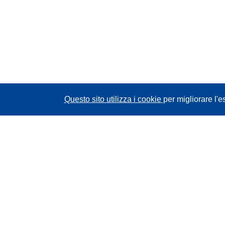
Questo sito utilizza i cookie
per migliorare l'e
CORDIS - Risultati della ricerca dell’UE
Questo sito web è gestito dall'
Ufficio delle
pubblicazioni dell'Unione europea
Accessibilità