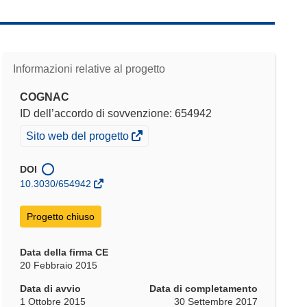
Informazioni relative al progetto
COGNAC
ID dell’accordo di sovvenzione: 654942
(si
Sito web del progetto
apre
in
DOI
una
10.3030/654942
nuova
finestra)
Progetto chiuso
Data della firma CE
20 Febbraio 2015
Data di avvio
Data di completamento
1 Ottobre 2015
30 Settembre 2017