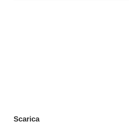
Scarica
Scarica
il