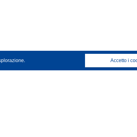
splorazione.
Accetto i co
Contattaci
Contatta il nostro Help Desk
FAQ: domande frequenti
(e relative risposte)