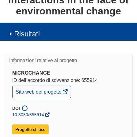
interactions in the face of
environmental change
Risultati
Informazioni relative al progetto
MICROCHANGE
ID dell’accordo di sovvenzione: 655914
(si
Sito web del progetto
apre
in
una
DOI
nuova
10.3030/655914
finestra)
Progetto chiuso