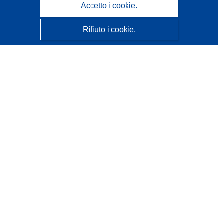
Accetto i cookie.
Rifiuto i cookie.
CORDIS - Risultati della ricerca dell’UE
Questo sito web è gestito dall'
Ufficio delle pubblicazioni
dell'Unione europea
Accessibilità
Classificazione semi-automatica dei progetti - Informativa
sulla spiegabilità
Contattaci
Contatta il nostro Help Desk
FAQ: domande frequenti
(e relative risposte)