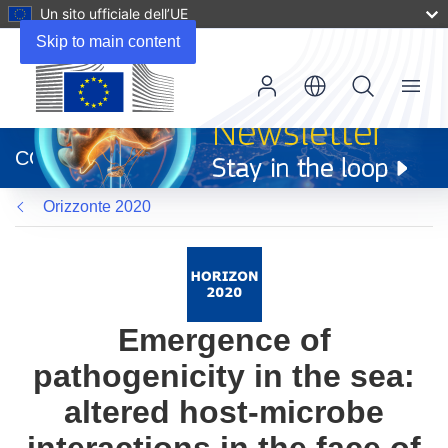
Un sito ufficiale dell’UE
Skip to main content
Menu
(si
apre
CORDIS
in
una
Orizzonte 2020
nuova
finestra)
Emergence of
pathogenicity in the sea:
altered host-microbe