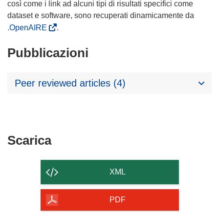
così come i link ad alcuni tipi di risultati specifici come
dataset e software, sono recuperati dinamicamente da
.OpenAIRE
.
Pubblicazioni
Peer reviewed articles (4)
Scarica
Scarica
il
contenuto
XML
della
pagina
PDF