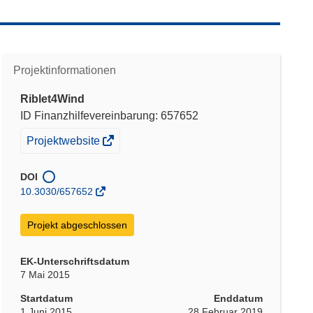
Projektinformationen
Riblet4Wind
ID Finanzhilfevereinbarung: 657652
(öffnet
Projektwebsite
in
neuem
DOI
Fenster)
10.3030/657652
Projekt abgeschlossen
EK-Unterschriftsdatum
7 Mai 2015
Startdatum
Enddatum
1 Juni 2015
28 Februar 2019