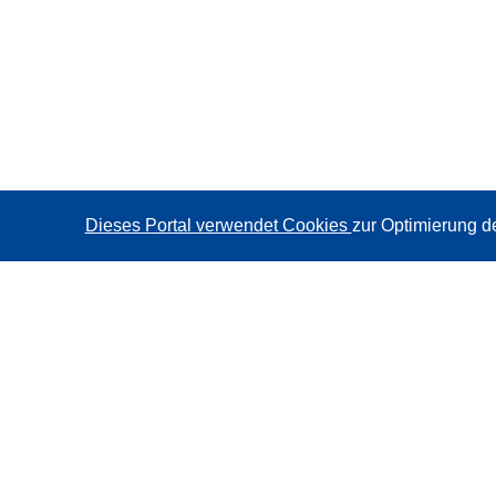
Dieses Portal verwendet Cookies
zur Optimierung d
CORDIS - Forschungsergebnisse der EU
Diese Website wird vom
Amt für Veröffentlichungen der
Europäischen Union
verwaltet.