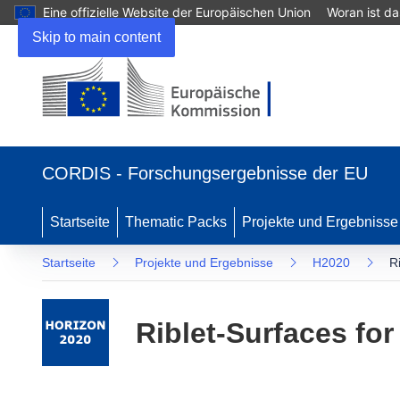
Eine offizielle Website der Europäischen Union
Woran ist d
Skip to main content
(öffnet
in
CORDIS - Forschungsergebnisse der EU
neuem
Fenster)
Startseite
Thematic Packs
Projekte und Ergebnisse
Startseite
Projekte und Ergebnisse
H2020
R
Riblet-Surfaces fo