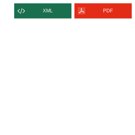
Inhalt
der
XML
PDF
Seite
herunterladen