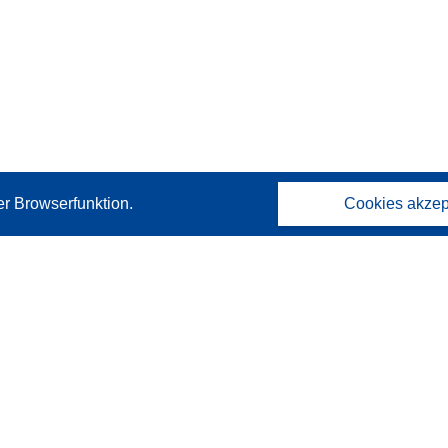
er Browserfunktion.
Cookies akzep
Kontakt
Wenden Sie sich an das Help Desk
Häufig gestellte Fragen
(mit Antworten)