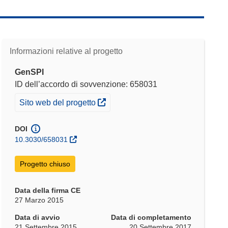
Informazioni relative al progetto
GenSPI
ID dell’accordo di sovvenzione: 658031
(si apre in una nuova finestra)
Sito web del progetto
DOI
10.3030/658031
Progetto chiuso
Data della firma CE
27 Marzo 2015
Data di avvio
Data di completamento
21 Settembre 2015
20 Settembre 2017