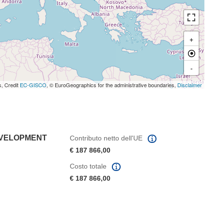
+
-
s, Credit
EC-GISCO
, © EuroGeographics for the administrative boundaries,
Disclaimer
EVELOPMENT
Contributo netto dell'UE
€ 187 866,00
Costo totale
€ 187 866,00