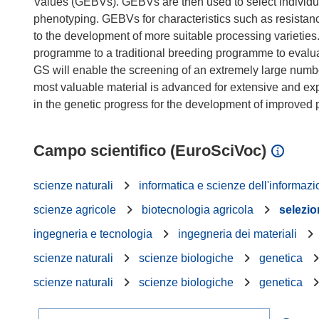
Values (GEBVs). GEBVs are then used to select individua
phenotyping. GEBVs for characteristics such as resistan
to the development of more suitable processing varieties.
programme to a traditional breeding programme to evaluat
GS will enable the screening of an extremely large number
most valuable material is advanced for extensive and ex
Campo scientifico (EuroSciVoc)
scienze naturali
informatica e scienze dell'informaz
scienze agricole
biotecnologia agricola
selezio
ingegneria e tecnologia
ingegneria dei materiali
scienze naturali
scienze biologiche
genetica
scienze naturali
scienze biologiche
genetica