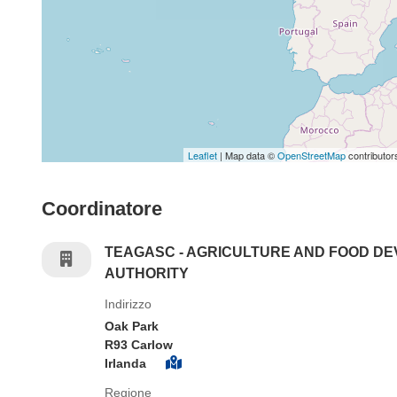
Leaflet
| Map data ©
OpenStreetMap
contributor
Coordinatore
TEAGASC - AGRICULTURE AND FOOD D
AUTHORITY
Indirizzo
Oak Park
R93 Carlow
Irlanda
Regione