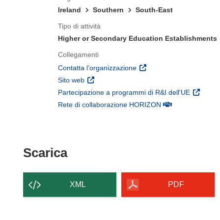
Ireland
Southern
South-East
Tipo di attività
Higher or Secondary Education Establishments
Collegamenti
(si apre in una nuova fines
Contatta l’organizzazione
(si apre in una nuova finestra)
Sito web
(si apre 
Partecipazione a programmi di R&I dell'UE
(si apre in una nuo
Rete di collaborazione HORIZON
Scarica il contenuto della p
Scarica
XML
PDF