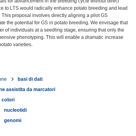
ls for advancement in the breeding cycle without direct
ce to LTS would radically enhance potato breeding and lead
 This proposal involves directly aligning a pilot GS
e the potential for GS in potato breeding. We envisage that
 of individuals at a seedling stage, ensuring that only the
pensive phenotyping. This will enable a dramatic increase
ione
basi di dati
ne assistita da marcatori
colori
nucleotidi
genomi