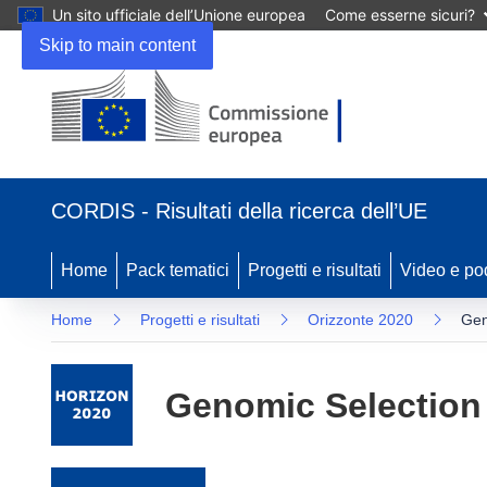
Un sito ufficiale dell’Unione europea
Come esserne sicuri?
Skip to main content
(si apre in una nuova finestra)
CORDIS - Risultati della ricerca dell’UE
Home
Pack tematici
Progetti e risultati
Video e po
Home
Progetti e risultati
Orizzonte 2020
Gen
Genomic Selection