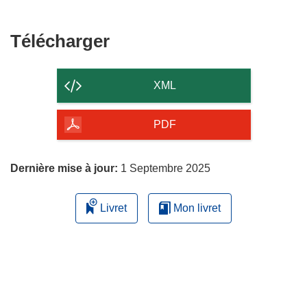
une
fenêtre)
nouvelle
fenêtre)
Télécharger
Télécharger
le
contenu
XML
de
la
PDF
page
Dernière mise à jour:
1 Septembre 2025
Livret
Mon livret