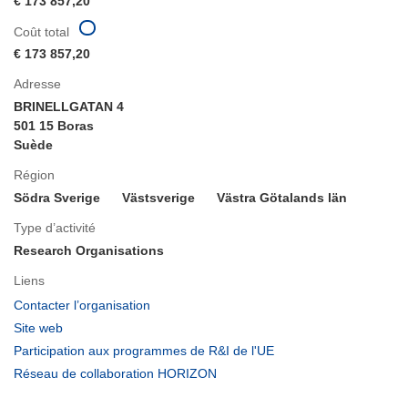
€ 173 857,20
Coût total
€ 173 857,20
Adresse
BRINELLGATAN 4
501 15 Boras
Suède
Région
Södra Sverige
Västsverige
Västra Götalands län
Type d’activité
Research Organisations
Liens
(s’ouvre
Contacter l’organisation
dans
(s’ouvre
Site web
une
dans
(s’ouvre
Participation aux programmes de R&I de l'UE
nouvelle
une
dans
(s’ouvre
Réseau de collaboration HORIZON
fenêtre)
nouvelle
une
dans
fenêtre)
nouvelle