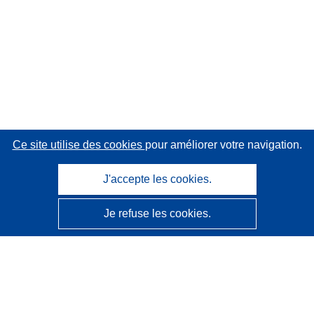
Ce site utilise des cookies
pour améliorer votre navigation.
J'accepte les cookies.
Je refuse les cookies.
CORDIS - Résultats de la recherche de l’UE
Ce site web est géré par l'
Office des publications de
l’Union européenne