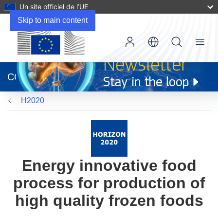
Un site officiel de l’UE
Skip to main content
Menu
(s’ouvre
dans
CORDIS
une
nouvelle
H2020
fenêtre)
Energy innovative food
process for production of
high quality frozen foods