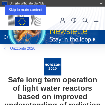
Un sito ufficiale dell’UE
Skip to main content
Menu
(si
apre
CORDIS
in
una
Orizzonte 2020
nuova
finestra)
Safe long term operation
of light water reactors
based on improved