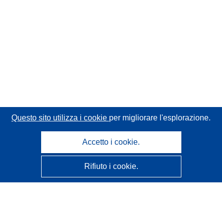
Questo sito utilizza i cookie
per migliorare l'esplorazione.
Accetto i cookie.
Rifiuto i cookie.
CORDIS - Risultati della ricerca dell’UE
Questo sito web è gestito dall'
Ufficio delle pubblicazioni
dell'Unione europea