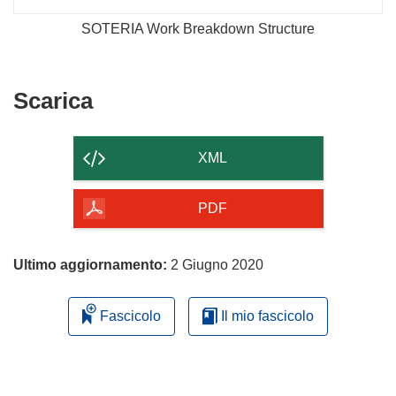
SOTERIA Work Breakdown Structure
Scarica
Scarica
il
contenuto
XML
della
pagina
PDF
Ultimo aggiornamento:
2 Giugno 2020
Fascicolo
Il mio fascicolo