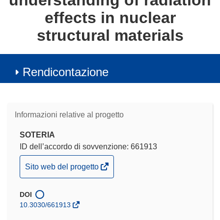
understanding of radiation
effects in nuclear
structural materials
Rendicontazione
Informazioni relative al progetto
SOTERIA
ID dell’accordo di sovvenzione: 661913
(si
Sito web del progetto
apre
in
DOI
una
10.3030/661913
nuova