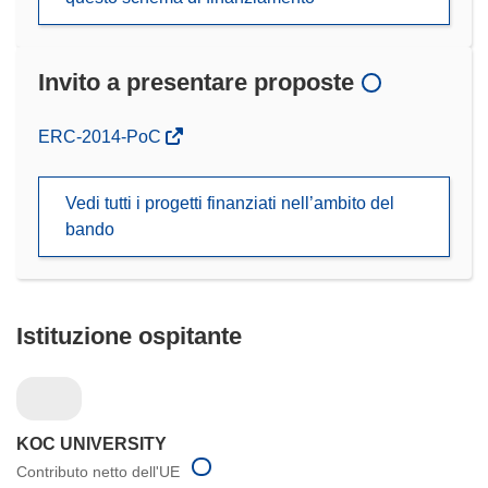
Invito a presentare proposte
(si
ERC-2014-PoC
apre
in
Vedi tutti i progetti finanziati nell’ambito del
una
bando
nuova
finestra)
Istituzione ospitante
KOC UNIVERSITY
Contributo netto dell'UE