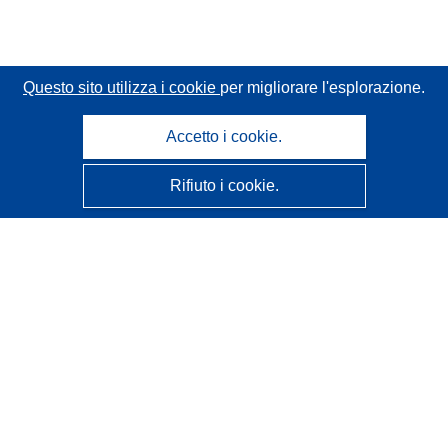
Questo sito utilizza i cookie
per migliorare l'esplorazione.
Accetto i cookie.
Rifiuto i cookie.
CORDIS - Risultati della ricerca dell’UE
Questo sito web è gestito dall'
Ufficio delle pubblicazioni
dell'Unione europea
Accessibilità
Classificazione semi-automatica dei progetti - Informativa
sulla spiegabilità