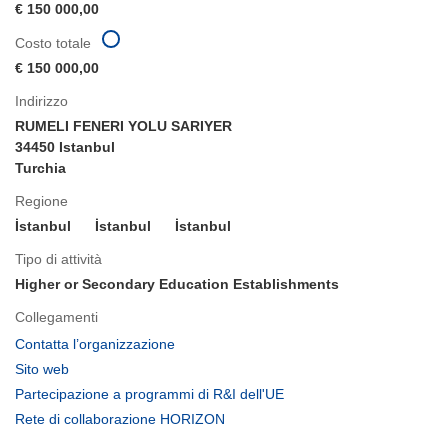
€ 150 000,00
Costo totale
€ 150 000,00
Indirizzo
RUMELI FENERI YOLU SARIYER
34450 Istanbul
Turchia
Regione
İstanbul
İstanbul
İstanbul
Tipo di attività
Higher or Secondary Education Establishments
Collegamenti
(si
Contatta l’organizzazione
apre
(si
Sito web
in
apre
(si
Partecipazione a programmi di R&I dell'UE
una
in
apre
(si
Rete di collaborazione HORIZON
nuova
una
in
apre
finestra)