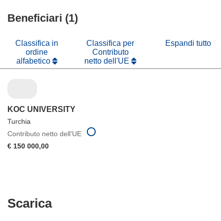
nuova
una
in
finestra)
nuova
Beneficiari (1)
una
finestra)
nuova
finestra)
Classifica in
Classifica per
Espandi tutto
ordine
Contributo
alfabetico
netto dell'UE
KOC UNIVERSITY
Turchia
Contributo netto dell'UE
€ 150 000,00
Scarica
Scarica
il