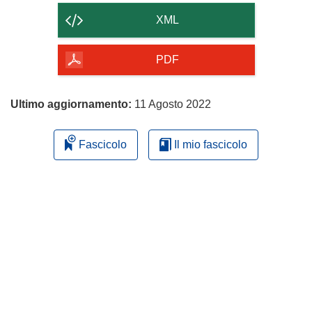
contenuto
XML
della
pagina
PDF
Ultimo aggiornamento:
11 Agosto 2022
Fascicolo
Il mio fascicolo