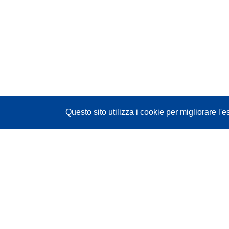
Questo sito utilizza i cookie
per migliorare l'e
CORDIS - Risultati della ricerca dell’UE
Questo sito web è gestito dall'
Ufficio delle
pubblicazioni dell'Unione europea