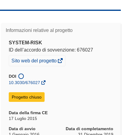
Informazioni relative al progetto
SYSTEM-RISK
ID dell’accordo di sovvenzione: 676027
(si
Sito web del progetto
apre
in
DOI
una
10.3030/676027
nuova
finestra)
Progetto chiuso
Data della firma CE
17 Luglio 2015
Data di avvio
Data di completamento
1 Gennaio 2016
31 Dicembre 2019