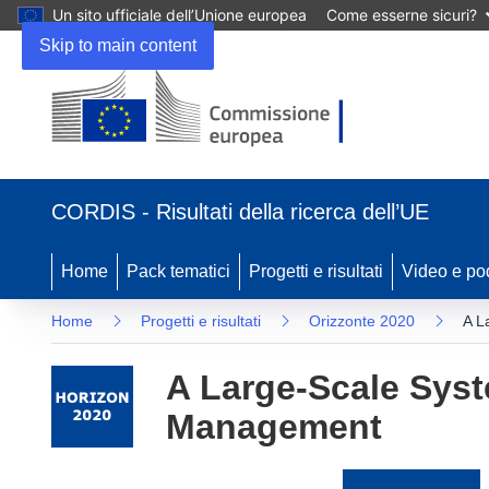
Un sito ufficiale dell’Unione europea
Come esserne sicuri?
Skip to main content
(si
apre
CORDIS - Risultati della ricerca dell’UE
in
una
nuova
Home
Pack tematici
Progetti e risultati
Video e po
finestra)
Home
Progetti e risultati
Orizzonte 2020
A L
A Large-Scale Sys
Management