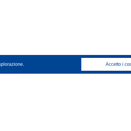
splorazione.
Accetto i co
Contattaci
Contatta il nostro Help Desk
FAQ: domande frequenti
(e relative risposte)