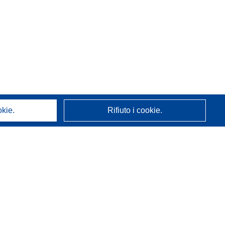
okie.
Rifiuto i cookie.
A proposito di noi
Chi siamo
Servizi CORDIS