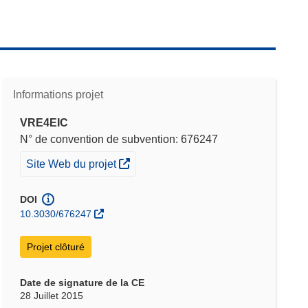
Informations projet
VRE4EIC
N° de convention de subvention: 676247
(s’ouvre dans une nouvelle fenêtre)
Site Web du projet
DOI
10.3030/676247
Projet clôturé
Date de signature de la CE
28 Juillet 2015