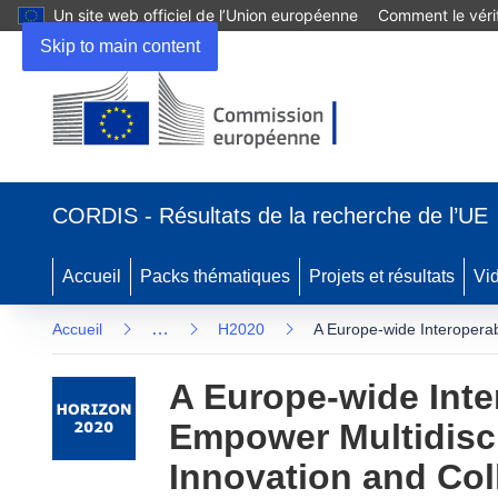
Un site web officiel de l’Union européenne
Comment le vérif
Skip to main content
(s’ouvre dans une nouvelle fenêtre)
CORDIS - Résultats de la recherche de l’UE
Accueil
Packs thématiques
Projets et résultats
Vi
…
Accueil
H2020
A Europe-wide Interoperab
A Europe-wide Inte
Empower Multidisc
Innovation and Col