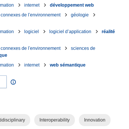
rmation
internet
développement web
s connexes de l'environnement
géologie
rmation
logiciel
logiciel d’application
réalité
s connexes de l'environnement
sciences de
que
rmation
internet
web sémantique
idisciplinary
Interoperability
Innovation