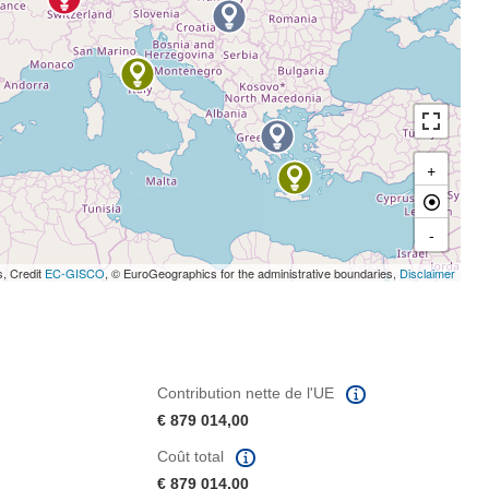
+
-
s, Credit
EC-GISCO
, © EuroGeographics for the administrative boundaries,
Disclaimer
Contribution nette de l'UE
€ 879 014,00
Coût total
€ 879 014,00