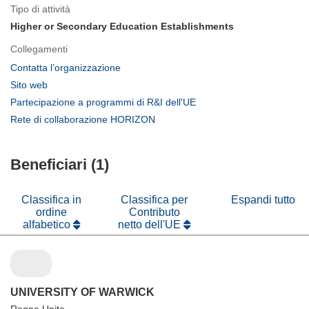
Tipo di attività
Higher or Secondary Education Establishments
Collegamenti
(si
Contatta l’organizzazione
apre
(si
Sito web
in
apre
(si
Partecipazione a programmi di R&I dell'UE
una
in
apre
(si
Rete di collaborazione HORIZON
nuova
una
in
apre
finestra)
nuova
una
in
finestra)
nuova
Beneficiari (1)
una
finestra)
nuova
finestra)
Classifica in
Classifica per
Espandi tutto
ordine
Contributo
alfabetico
netto dell'UE
UNIVERSITY OF WARWICK
Regno Unito