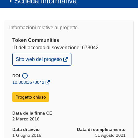
Scheda informativa
Informazioni relative al progetto
Token Communities
ID dell’accordo di sovvenzione: 678042
(si
Sito web del progetto
apre
in
una
DOI
nuova
10.3030/678042
finestra)
Progetto chiuso
Data della firma CE
2 Marzo 2016
Data di avvio
Data di completamento
1 Giugno 2016
31 Agosto 2021