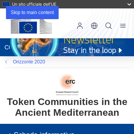
Un sito ufficiale dell’UE
Skip to main content
Menu
(si
apre
CORDIS
in
una
Orizzonte 2020
nuova
finestra)
Token Communities in the
Ancient Mediterranean