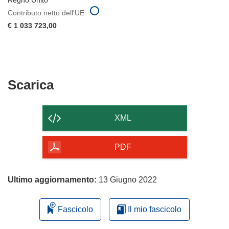
Contributo netto dell'UE
€ 1 033 723,00
Scarica
Scarica
il
contenuto
XML
della
pagina
PDF
Ultimo aggiornamento:
13 Giugno 2022
Fascicolo
Il mio fascicolo