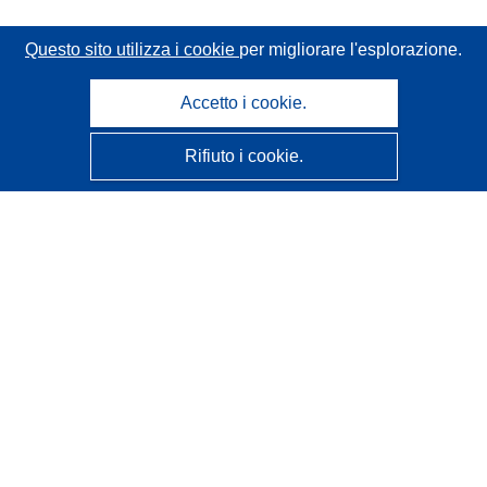
Questo sito utilizza i cookie
per migliorare l'esplorazione.
Accetto i cookie.
Rifiuto i cookie.
CORDIS - Risultati della ricerca dell’UE
Questo sito web è gestito dall'
Ufficio delle pubblicazioni
dell'Unione europea
Accessibilità
Classificazione semi-automatica dei progetti - Informativa
sulla spiegabilità
Contattaci