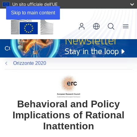
Un sito ufficiale dell’UE
Skip to main content
Menu
(si
apre
CORDIS
in
una
Orizzonte 2020
nuova
finestra)
Behavioral and Policy
Implications of Rational
Inattention