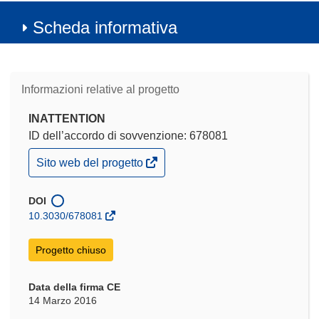
Scheda informativa
Informazioni relative al progetto
INATTENTION
ID dell’accordo di sovvenzione: 678081
(si
Sito web del progetto
apre
in
una
DOI
nuova
10.3030/678081
finestra)
Progetto chiuso
Data della firma CE
14 Marzo 2016