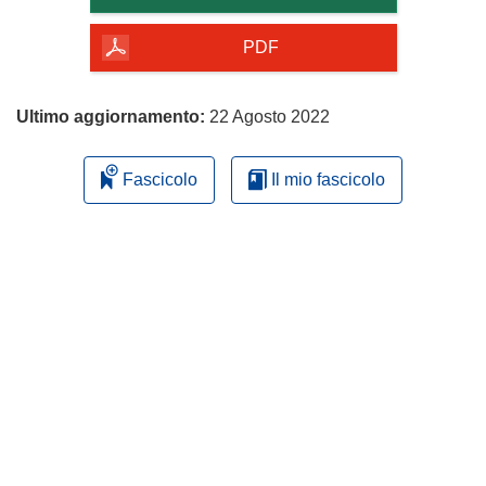
della
pagina
PDF
Ultimo aggiornamento:
22 Agosto 2022
Fascicolo
Il mio fascicolo