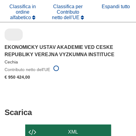
finestra)
Classifica in
Classifica per
Espandi tutto
ordine
Contributo
alfabetico
netto dell'UE
EKONOMICKY USTAV AKADEMIE VED CESKE
REPUBLIKY VEREJNA VYZKUMNA INSTITUCE
Cechia
Contributo netto dell'UE
€ 950 424,00
Scarica
Scarica
il
contenuto
XML