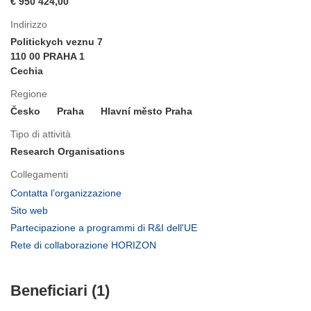
€ 950 424,00
Indirizzo
Politickych veznu 7
110 00 PRAHA 1
Cechia
Regione
Česko
Praha
Hlavní město Praha
Tipo di attività
Research Organisations
Collegamenti
(si
Contatta l’organizzazione
apre
(si
Sito web
in
apre
(si
Partecipazione a programmi di R&I dell'UE
una
in
apre
(si
Rete di collaborazione HORIZON
nuova
una
in
apre
finestra)
nuova
una
in
finestra)
nuova
Beneficiari (1)
una
finestra)
nuova