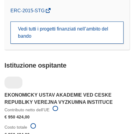
(si
ERC-2015-STG
apre
in
Vedi tutti i progetti finanziati nell’ambito del
una
bando
nuova
finestra)
Istituzione ospitante
EKONOMICKY USTAV AKADEMIE VED CESKE
REPUBLIKY VEREJNA VYZKUMNA INSTITUCE
Contributo netto dell'UE
€ 950 424,00
Costo totale