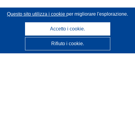
Questo sito utilizza i cookie
per migliorare l'esplorazione.
Accetto i cookie.
Rifiuto i cookie.
CORDIS - Risultati della ricerca dell’UE
Questo sito web è gestito dall'
Ufficio delle pubblicazioni
dell'Unione europea
Accessibilità
Classificazione semi-automatica dei progetti - Informativa
sulla spiegabilità
Contattaci