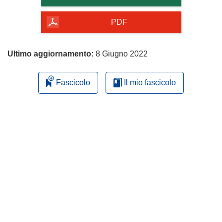
della
pagina
PDF
Ultimo aggiornamento:
8 Giugno 2022
Fascicolo
Il mio fascicolo