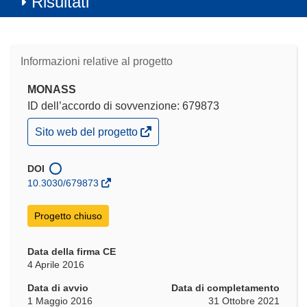
Risultati
Informazioni relative al progetto
MONASS
ID dell’accordo di sovvenzione: 679873
(si
Sito web del progetto
apre
in
una
DOI
nuova
10.3030/679873
finestra)
Progetto chiuso
Data della firma CE
4 Aprile 2016
Data di avvio
Data di completamento
1 Maggio 2016
31 Ottobre 2021