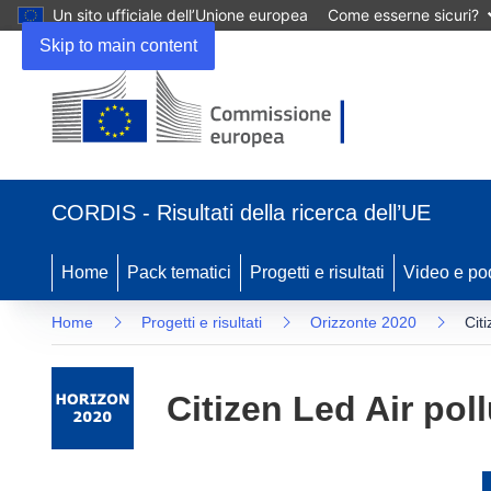
Un sito ufficiale dell’Unione europea
Come esserne sicuri?
Skip to main content
(si
apre
CORDIS - Risultati della ricerca dell’UE
in
una
nuova
Home
Pack tematici
Progetti e risultati
Video e po
finestra)
Home
Progetti e risultati
Orizzonte 2020
Citi
Citizen Led Air pol