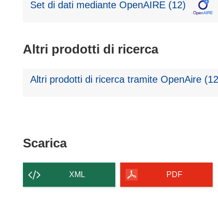
Set di dati mediante OpenAIRE (12)
Altri prodotti di ricerca
Altri prodotti di ricerca tramite OpenAire (12
Scarica
Scarica
il
contenuto
XML
PDF
della
pagina