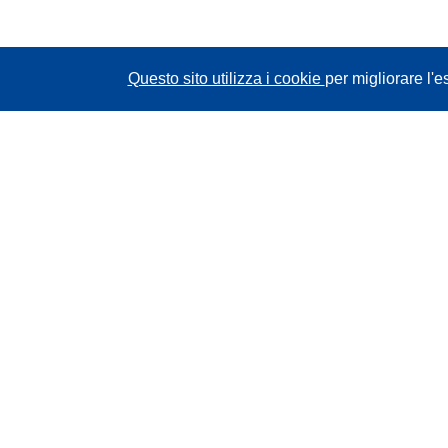
Questo sito utilizza i cookie
per migliorare l'e
CORDIS - Risultati della ricerca dell’UE
Questo sito web è gestito dall'
Ufficio delle
pubblicazioni dell'Unione europea
Accessibilità
Classificazione semi-automatica dei progetti -
Informativa sulla spiegabilità