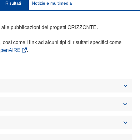
Risultati
Notizie e multimedia
 e alle pubblicazioni dei progetti ORIZZONTE.
Q, così come i link ad alcuni tipi di risultati specifici come
OpenAIRE
.