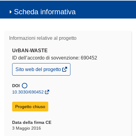
Scheda informativa
Informazioni relative al progetto
UrBAN-WASTE
ID dell’accordo di sovvenzione: 690452
(si
Sito web del progetto
apre
in
una
DOI
nuova
10.3030/690452
finestra)
Progetto chiuso
Data della firma CE
3 Maggio 2016