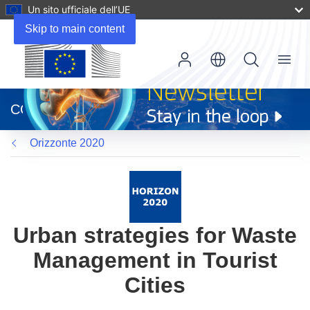
Un sito ufficiale dell’UE
Skip to main content
Menu
(si
apre
CORDIS
in
una
Orizzonte 2020
nuova
finestra)
Urban strategies for Waste
Management in Tourist
Cities