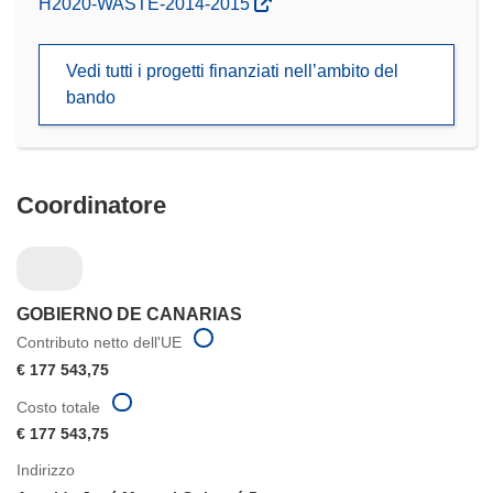
(si
H2020-WASTE-2014-2015
apre
in
Vedi tutti i progetti finanziati nell’ambito del
una
bando
nuova
finestra)
Coordinatore
GOBIERNO DE CANARIAS
Contributo netto dell'UE
€ 177 543,75
Costo totale
€ 177 543,75
Indirizzo