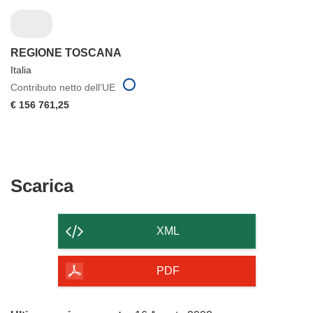
REGIONE TOSCANA
Italia
Contributo netto dell'UE
€ 156 761,25
Scarica
Scarica
il
contenuto
XML
della
pagina
PDF