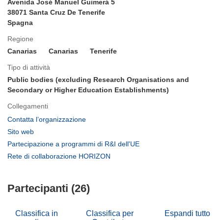
Avenida José Manuel Guimerá 5
38071 Santa Cruz De Tenerife
Spagna
Regione
Canarias
Canarias
Tenerife
Tipo di attività
Public bodies (excluding Research Organisations and
Secondary or Higher Education Establishments)
Collegamenti
(si
Contatta l’organizzazione
apre
(si
Sito web
in
apre
(si
Partecipazione a programmi di R&I dell'UE
una
in
apre
(si
Rete di collaborazione HORIZON
nuova
una
in
apre
finestra)
nuova
una
in
finestra)
nuova
Partecipanti (26)
una
finestra)
nuova
finestra)
Classifica in
Classifica per
Espandi tutto