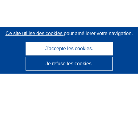
Ce site utilise des cookies
pour améliorer votre navigation.
J'accepte les cookies.
Je refuse les cookies.
CORDIS - Résultats de la recherche de l’UE
Ce site web est géré par l'
Office des publications de
l’Union européenne
Accessibilité
Classification semi-automatique des projets - Avis sur
l’explicabilité