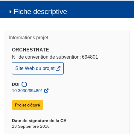
Fiche descriptive
Informations projet
ORCHESTRATE
N° de convention de subvention: 694801
(s’ouvre
Site Web du projet
dans
une
nouvelle
DOI
fenêtre)
10.3030/694801
Projet clôturé
Date de signature de la CE
23 Septembre 2016