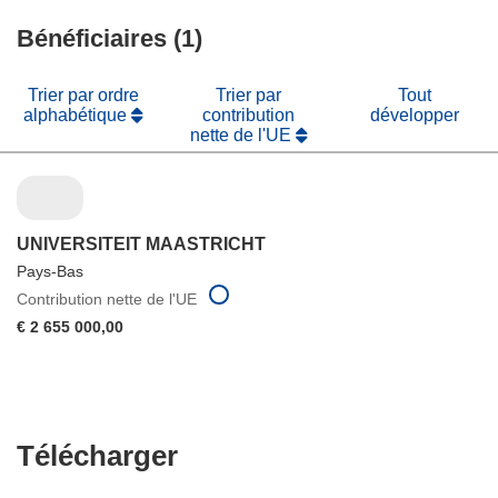
fenêtre)
nouvelle
une
fenêtre)
Bénéficiaires (1)
nouvelle
fenêtre)
Trier par ordre
Trier par
Tout
alphabétique
contribution
développer
nette de l'UE
UNIVERSITEIT MAASTRICHT
Pays-Bas
Contribution nette de l'UE
€ 2 655 000,00
Télécharger
Télécharger
le