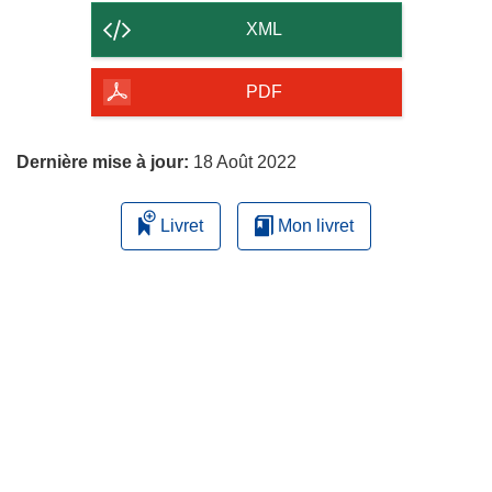
contenu
XML
de
la
PDF
page
Dernière mise à jour:
18 Août 2022
Livret
Mon livret