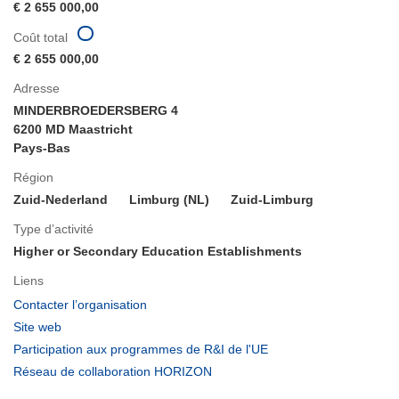
€ 2 655 000,00
Coût total
€ 2 655 000,00
Adresse
MINDERBROEDERSBERG 4
6200 MD Maastricht
Pays-Bas
Région
Zuid-Nederland
Limburg (NL)
Zuid-Limburg
Type d’activité
Higher or Secondary Education Establishments
Liens
(s’ouvre
Contacter l’organisation
dans
(s’ouvre
Site web
une
dans
(s’ouvre
Participation aux programmes de R&I de l'UE
nouvelle
une
dans
(s’ouvre
Réseau de collaboration HORIZON
fenêtre)
nouvelle
une
dans