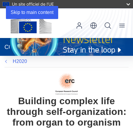
Un site officiel de l’UE
Skip to main content
Menu
(s’ouvre
dans
CORDIS
une
nouvelle
H2020
fenêtre)
Building complex life
through self-organization:
from organ to organism