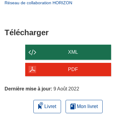
une
dans
(s’ouvre
Réseau de collaboration HORIZON
fenêtre)
nouvelle
une
dans
fenêtre)
nouvelle
une
fenêtre)
nouvelle
fenêtre)
Télécharger
Télécharger
le
contenu
XML
de
la
PDF
page
Dernière mise à jour:
9 Août 2022
Livret
Mon livret