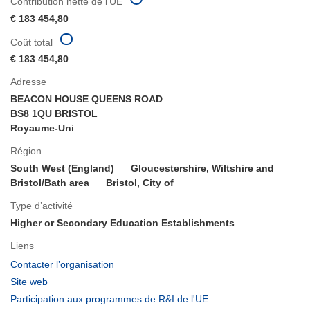
Contribution nette de l'UE
€ 183 454,80
Coût total
€ 183 454,80
Adresse
BEACON HOUSE QUEENS ROAD
BS8 1QU BRISTOL
Royaume-Uni
Région
South West (England)
Gloucestershire, Wiltshire and
Bristol/Bath area
Bristol, City of
Type d’activité
Higher or Secondary Education Establishments
Liens
(s’ouvre
Contacter l’organisation
dans
(s’ouvre
Site web
une
dans
(s’ouvre
Participation aux programmes de R&I de l'UE
nouvelle