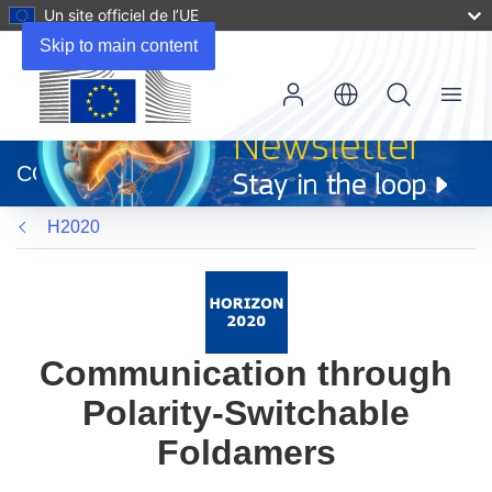
Un site officiel de l’UE
Skip to main content
Menu
(s’ouvre
dans
CORDIS
une
nouvelle
H2020
fenêtre)
Communication through
Polarity-Switchable
Foldamers