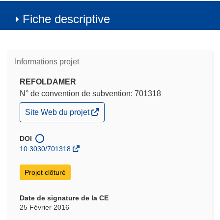
Fiche descriptive
Informations projet
REFOLDAMER
N° de convention de subvention: 701318
(s’ouvre
Site Web du projet
dans
une
nouvelle
DOI
fenêtre)
10.3030/701318
Projet clôturé
Date de signature de la CE
25 Février 2016