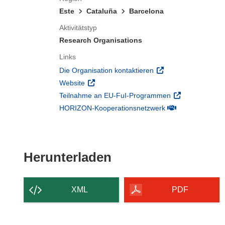
Este
Cataluña
Barcelona
Aktivitätstyp
Research Organisations
Links
(öffnet in neuem Fens
Die Organisation kontaktieren
(öffnet in neuem Fenster)
Website
(öffnet in neuem
Teilnahme an EU-FuI-Programmen
(öffnet in neuem 
HORIZON-Kooperationsnetzwerk
Den Inhalt der Seit
Herunterladen
XML
PDF