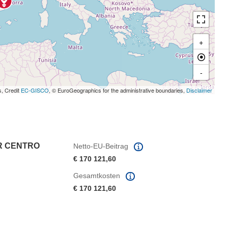
+
-
s, Credit
EC-GISCO
, © EuroGeographics for the administrative boundaries,
Disclaimer
R CENTRO
Netto-EU-Beitrag
€ 170 121,60
Gesamtkosten
€ 170 121,60