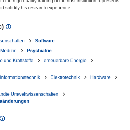
 the high quality training of the host institution represents
c)
ssenschaften
Software
 Medizin
Psychiatrie
e und Kraftstoffe
erneuerbare Energie
 Informationstechnik
Elektrotechnik
Hardware
andte Umweltwissenschaften
maänderungen