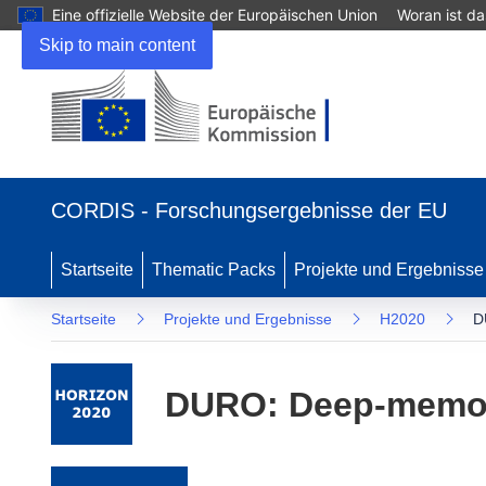
Eine offizielle Website der Europäischen Union
Woran ist d
Skip to main content
(öffnet in neuem Fenster)
CORDIS - Forschungsergebnisse der EU
Startseite
Thematic Packs
Projekte und Ergebnisse
Startseite
Projekte und Ergebnisse
H2020
D
DURO: Deep-memory 