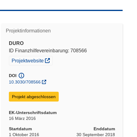
Projektinformationen
DURO
ID Finanzhilfevereinbarung: 708566
(öffnet in neuem Fenster)
Projektwebsite
DOI
10.3030/708566
Projekt abgeschlossen
EK-Unterschriftsdatum
16 März 2016
Startdatum
Enddatum
1 Oktober 2016
30 September 2018