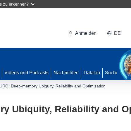
as zu erkennen?
Anmelden
DE
Videos und Podcasts
Nachrichten
Datalab
Suche
URO: Deep-memory Ubiquity, Reliability and Optimization
Ubiquity, Reliability and O