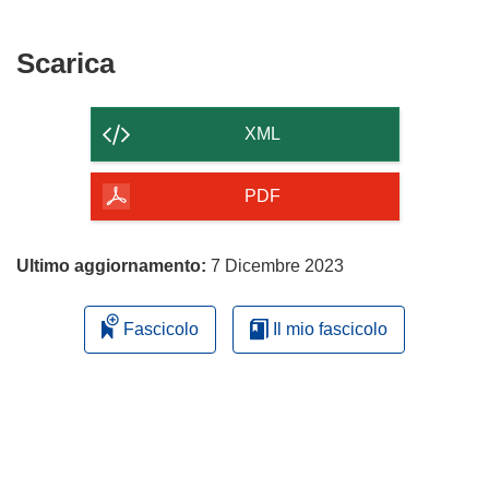
Scarica
Scarica
il
contenuto
XML
della
pagina
PDF
Ultimo aggiornamento:
7 Dicembre 2023
Fascicolo
Il mio fascicolo