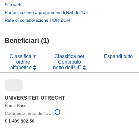
apre
(si
Sito web
in
apre
(si
Partecipazione a programmi di R&I dell'UE
una
in
apre
(si
Rete di collaborazione HORIZON
nuova
una
in
apre
finestra)
nuova
una
in
finestra)
nuova
Beneficiari (1)
una
finestra)
nuova
finestra)
Classifica in
Classifica per
Espandi tutto
ordine
Contributo
alfabetico
netto dell'UE
UNIVERSITEIT UTRECHT
Paesi Bassi
Contributo netto dell'UE
€ 1 499 902,50