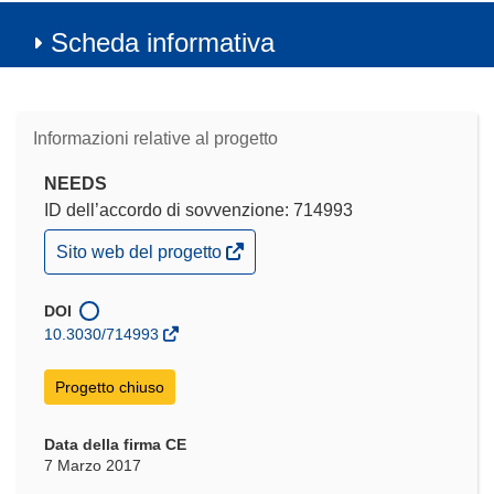
Scheda informativa
Informazioni relative al progetto
NEEDS
ID dell’accordo di sovvenzione: 714993
(si
Sito web del progetto
apre
in
una
DOI
nuova
10.3030/714993
finestra)
Progetto chiuso
Data della firma CE
7 Marzo 2017