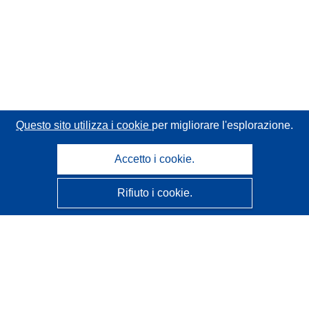
Questo sito utilizza i cookie
per migliorare l'esplorazione.
Accetto i cookie.
Rifiuto i cookie.
CORDIS - Risultati della ricerca dell’UE
Questo sito web è gestito dall'
Ufficio delle pubblicazioni
dell'Unione europea
Accessibilità