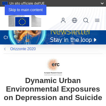
Un sito ufficiale dell’UE
Skip to main content
Menu
(si
apre
CORDIS
in
una
Orizzonte 2020
nuova
finestra)
Dynamic Urban
Environmental Exposures
on Depression and Suicide