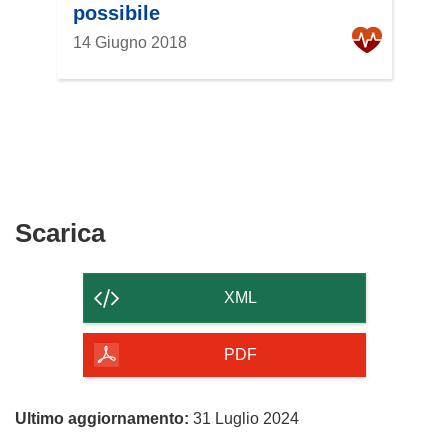
possibile
14 Giugno 2018
Scarica
Scarica
il
contenuto
XML
della
pagina
PDF
Ultimo aggiornamento:
31 Luglio 2024