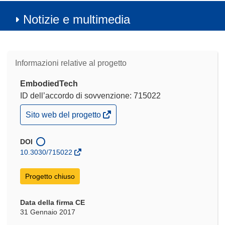
Notizie e multimedia
Informazioni relative al progetto
EmbodiedTech
ID dell’accordo di sovvenzione: 715022
(si
Sito web del progetto
apre
in
una
DOI
nuova
10.3030/715022
finestra)
Progetto chiuso
Data della firma CE
31 Gennaio 2017