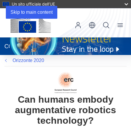
Un sito ufficiale dell’UE
Skip to main content
Menu
(si
apre
CORDIS
in
una
Orizzonte 2020
nuova
finestra)
Can humans embody
augmentative robotics
technology?