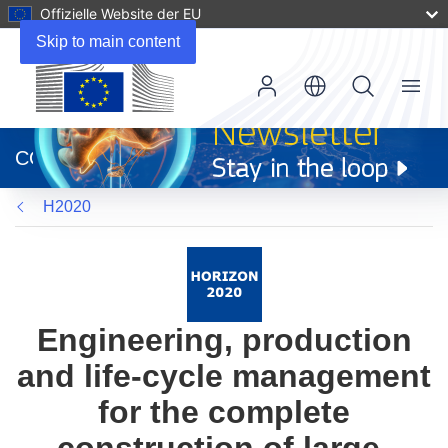
Offizielle Website der EU
Skip to main content
Menu
(öffnet
in
CORDIS
neuem
Fenster)
H2020
Engineering, production
and life‐cycle management
for the complete