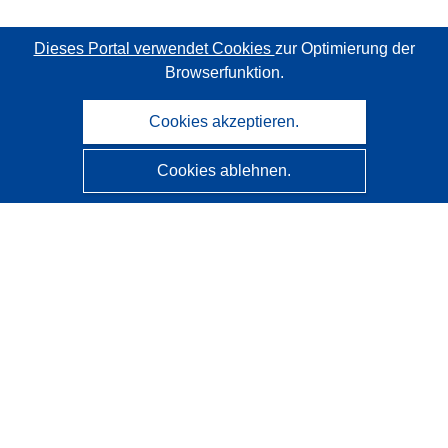
Dieses Portal verwendet Cookies
zur Optimierung der
Browserfunktion.
Cookies akzeptieren.
Cookies ablehnen.
CORDIS - Forschungsergebnisse der EU
Diese Website wird vom
Amt für Veröffentlichungen der
Europäischen Union
verwaltet.
Barrierefreiheit
Halbautomatische Projektklassifizierung - Hinweis zur
Erklärbarkeit
Kontakt