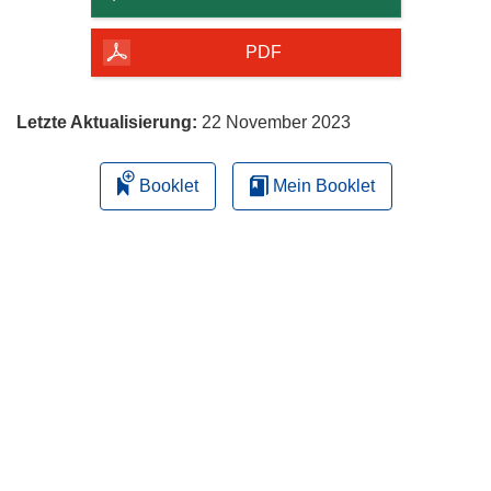
Seite
herunterladen
PDF
Letzte Aktualisierung:
22 November 2023
Booklet
Mein Booklet