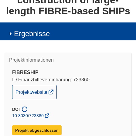
construction of large‐
length FIBRE‐based SHIPs
Ergebnisse
Projektinformationen
FIBRESHIP
ID Finanzhilfevereinbarung: 723360
(öffnet
Projektwebsite
in
neuem
DOI
Fenster)
10.3030/723360
Projekt abgeschlossen