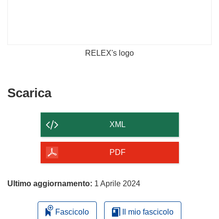
RELEX's logo
Scarica
Scarica
il
contenuto
XML
della
pagina
PDF
Ultimo aggiornamento:
1 Aprile 2024
Fascicolo
Il mio fascicolo