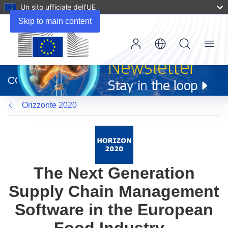
Un sito ufficiale dell’UE
Skip to main content
Menu
(si
apre
CORDIS
in
una
Orizzonte 2020
nuova
finestra)
The Next Generation
Supply Chain Management
Software in the European