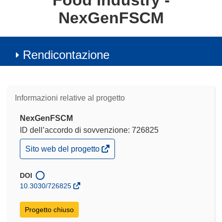
Food Industry -
NexGenFSCM
Rendicontazione
Informazioni relative al progetto
NexGenFSCM
ID dell’accordo di sovvenzione: 726825
(si
Sito web del progetto
apre
in
una
DOI
nuova
10.3030/726825
finestra)
Progetto chiuso