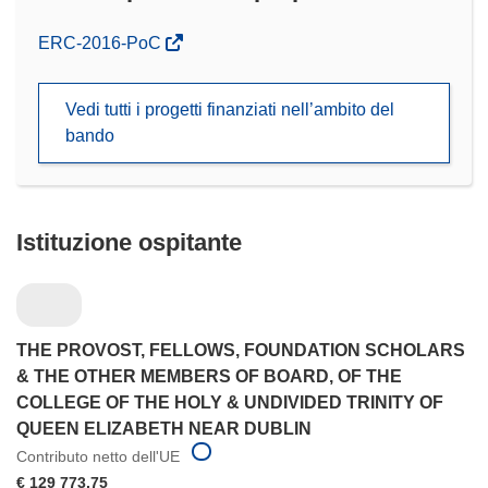
(si
ERC-2016-PoC
apre
in
Vedi tutti i progetti finanziati nell’ambito del
una
bando
nuova
finestra)
Istituzione ospitante
THE PROVOST, FELLOWS, FOUNDATION SCHOLARS
& THE OTHER MEMBERS OF BOARD, OF THE
COLLEGE OF THE HOLY & UNDIVIDED TRINITY OF
QUEEN ELIZABETH NEAR DUBLIN
Contributo netto dell'UE
€ 129 773,75