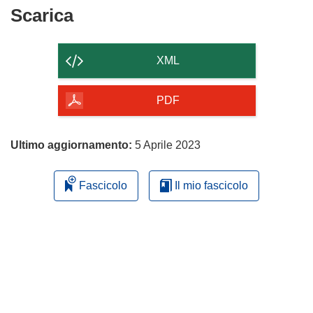
Scarica
Scarica
il
contenuto
XML
della
pagina
PDF
Ultimo aggiornamento:
5 Aprile 2023
Fascicolo
Il mio fascicolo