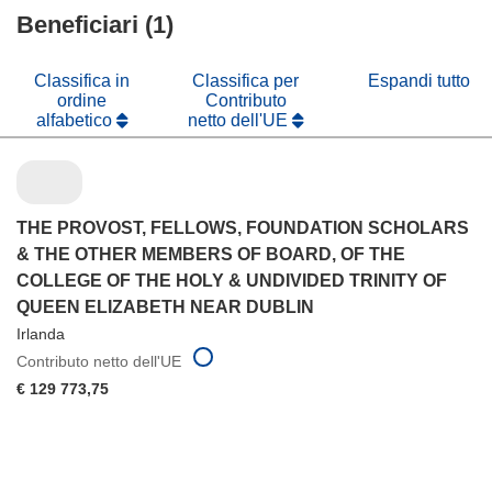
finestra)
nuova
Beneficiari (1)
una
finestra)
nuova
finestra)
Classifica in
Classifica per
Espandi tutto
ordine
Contributo
alfabetico
netto dell'UE
THE PROVOST, FELLOWS, FOUNDATION SCHOLARS
& THE OTHER MEMBERS OF BOARD, OF THE
COLLEGE OF THE HOLY & UNDIVIDED TRINITY OF
QUEEN ELIZABETH NEAR DUBLIN
Irlanda
Contributo netto dell'UE
€ 129 773,75