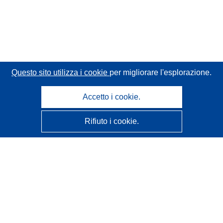
Questo sito utilizza i cookie
per migliorare l'esplorazione.
Accetto i cookie.
Rifiuto i cookie.
CORDIS - Risultati della ricerca dell’UE
Questo sito web è gestito dall'
Ufficio delle pubblicazioni
dell'Unione europea
Accessibilità
Classificazione semi-automatica dei progetti - Informativa