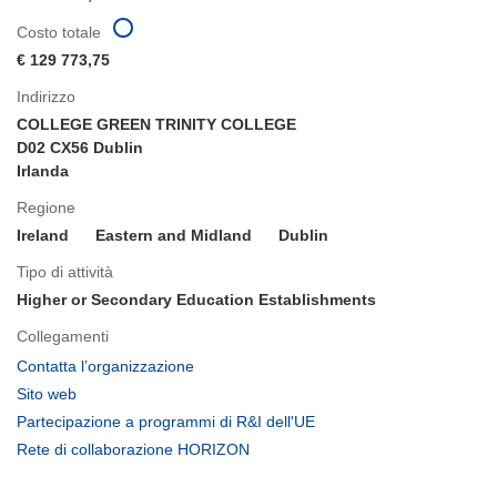
Costo totale
€ 129 773,75
Indirizzo
COLLEGE GREEN TRINITY COLLEGE
D02 CX56 Dublin
Irlanda
Regione
Ireland
Eastern and Midland
Dublin
Tipo di attività
Higher or Secondary Education Establishments
Collegamenti
(si
Contatta l’organizzazione
apre
(si
Sito web
in
apre
(si
Partecipazione a programmi di R&I dell'UE
una
in
apre
(si
Rete di collaborazione HORIZON
nuova
una
in
apre
finestra)
nuova
una
in