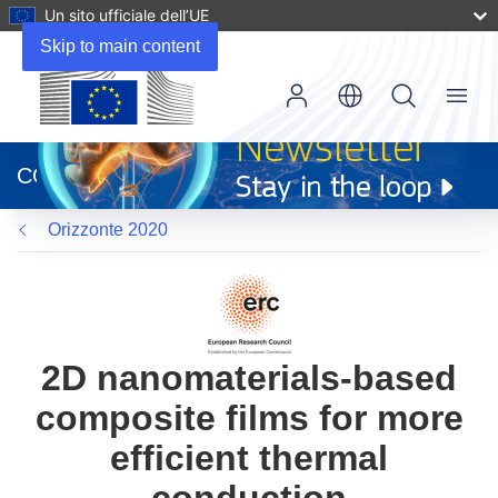
Un sito ufficiale dell’UE
Skip to main content
Menu
(si
apre
CORDIS
in
una
Orizzonte 2020
nuova
finestra)
2D nanomaterials-based
composite films for more
efficient thermal