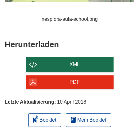
nesplora-aula-school.png
Den
Herunterladen
Inhalt
der
XML
Seite
herunterladen
PDF
Letzte Aktualisierung:
10 April 2018
Booklet
Mein Booklet