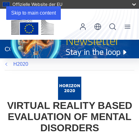
Offizielle Website der EU
Skip to main content
Menu
(öffnet
in
CORDIS
neuem
Fenster)
H2020
VIRTUAL REALITY BASED
EVALUATION OF MENTAL
DISORDERS