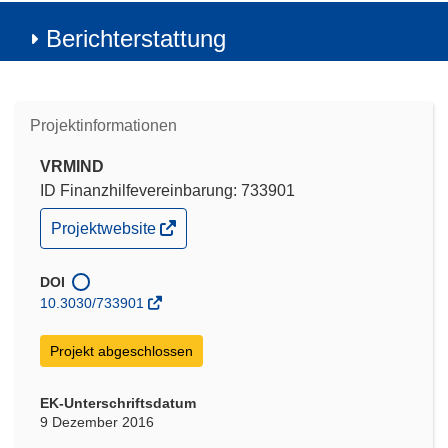
Berichterstattung
Projektinformationen
VRMIND
ID Finanzhilfevereinbarung: 733901
(öffnet
Projektwebsite
in
neuem
Fenster)
DOI
10.3030/733901
Projekt abgeschlossen
EK-Unterschriftsdatum
9 Dezember 2016