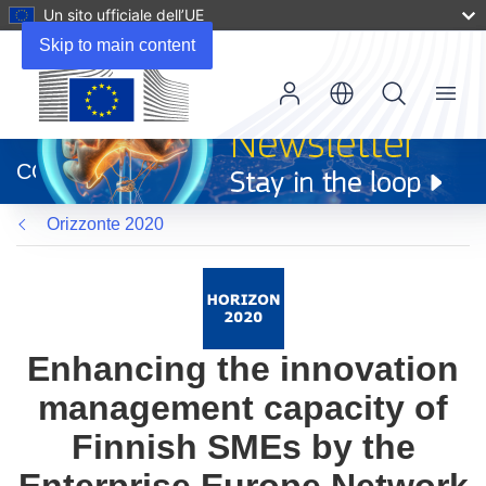
Un sito ufficiale dell’UE
Skip to main content
Menu
(si
apre
CORDIS
in
una
Orizzonte 2020
nuova
finestra)
Enhancing the innovation
management capacity of
Finnish SMEs by the