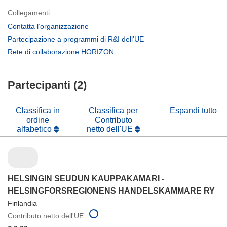
Collegamenti
(si
Contatta l’organizzazione
apre
(si
Partecipazione a programmi di R&I dell'UE
in
apre
(si
Rete di collaborazione HORIZON
una
in
apre
nuova
una
in
finestra)
nuova
Partecipanti (2)
una
finestra)
nuova
finestra)
Classifica in
Classifica per
Espandi tutto
ordine
Contributo
alfabetico
netto dell'UE
HELSINGIN SEUDUN KAUPPAKAMARI -
HELSINGFORSREGIONENS HANDELSKAMMARE RY
Finlandia
Contributo netto dell'UE