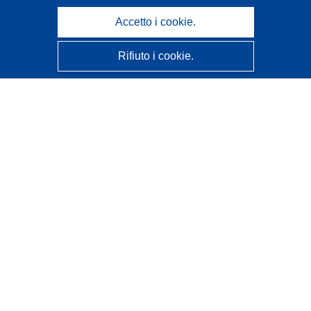
Accetto i cookie.
Rifiuto i cookie.
CORDIS - Risultati della ricerca dell’UE
Questo sito web è gestito dall'
Ufficio delle pubblicazioni
dell'Unione europea
Accessibilità
Classificazione semi-automatica dei progetti - Informativa
sulla spiegabilità
Contattaci
Contatta il nostro Help Desk
FAQ: domande frequenti
(e relative risposte)