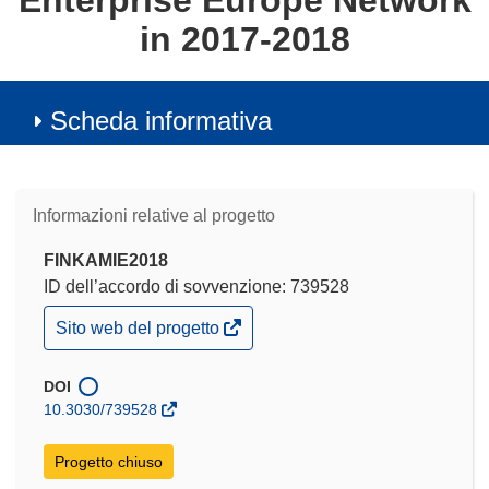
Enterprise Europe Network
in 2017-2018
Scheda informativa
Informazioni relative al progetto
FINKAMIE2018
ID dell’accordo di sovvenzione: 739528
(si
Sito web del progetto
apre
in
una
DOI
nuova
10.3030/739528
finestra)
Progetto chiuso