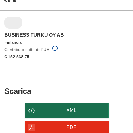
€ 0,00
BUSINESS TURKU OY AB
Finlandia
Contributo netto dell'UE
€ 152 538,75
Scarica
Scarica
il
contenuto
XML
della
pagina
PDF