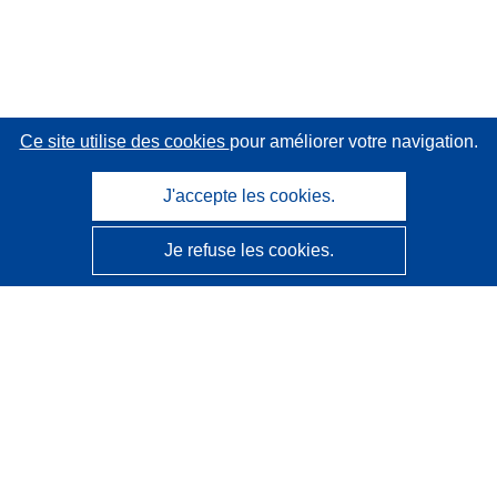
Ce site utilise des cookies
pour améliorer votre navigation.
J'accepte les cookies.
Je refuse les cookies.
CORDIS - Résultats de la recherche de l’UE
Ce site web est géré par l'
Office des publications de
l’Union européenne
Accessibilité
Classification semi-automatique des projets - Avis sur
l’explicabilité