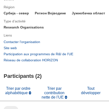
Région
Србија - север
Регион Војводине
Јужнобачка област
Type d’activité
Research Organisations
Liens
(s’ouvre
Contacter l’organisation
dans
(s’ouvre
Site web
une
dans
(s’ouvre
Participation aux programmes de R&I de l'UE
nouvelle
une
dans
(s’ouvre
Réseau de collaboration HORIZON
fenêtre)
nouvelle
une
dans
fenêtre)
nouvelle
une
fenêtre)
Participants (2)
nouvelle
fenêtre)
Trier par ordre
Trier par
Tout
alphabétique
contribution
développer
nette de l'UE