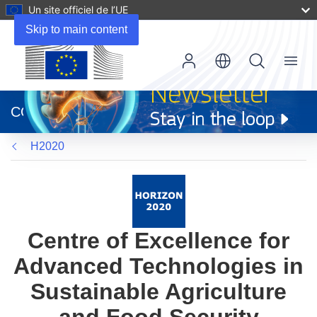
Un site officiel de l’UE
Skip to main content
Menu
(s’ouvre
dans
CORDIS
une
nouvelle
H2020
fenêtre)
Centre of Excellence for
Advanced Technologies in
Sustainable Agriculture