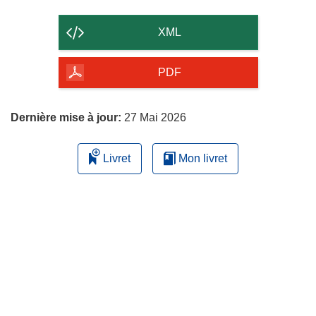
le
contenu
XML
de
la
PDF
page
Dernière mise à jour:
27 Mai 2026
Livret
Mon livret