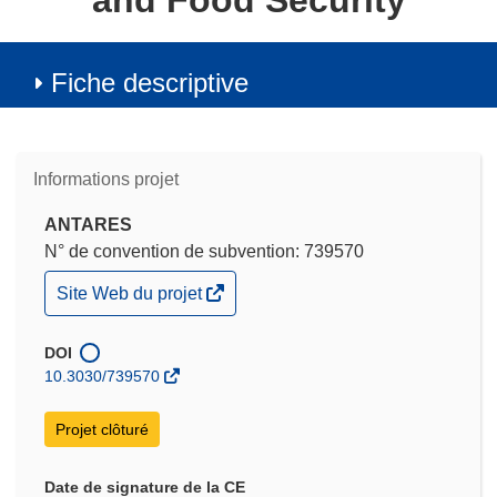
and Food Security
Fiche descriptive
Informations projet
ANTARES
N° de convention de subvention: 739570
(s’ouvre
Site Web du projet
dans
une
nouvelle
DOI
fenêtre)
10.3030/739570
Projet clôturé
Date de signature de la CE